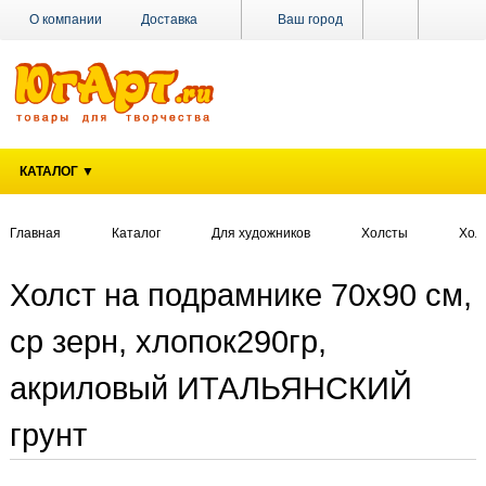
О компании
Доставка
Ваш город
Оплата
Поставщикам
Наши магазины
Новости
Акции
Контакты
КАТАЛОГ ▼
Главная
Каталог
Для художников
Холсты
Хол
Холст на подрамнике 70х90 см,
ср зерн, хлопок290гр,
акриловый ИТАЛЬЯНСКИЙ
грунт