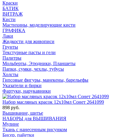
Краски
БАТИК
ВИТРАЖ
Кисти
Мастихины, моделирующие кисти
ГРАФИКА
Лаки
Жидкости для живописи
Грунты
Текстурные пасты и гели
Палитры
Мольберты, Этюдники, Планшеты
Папки, сумки, чехлы, тубусы
Холсты
Гипсовые фигуры, манекены, барельефы
Указатели и бирки
Фартуки, нарукавники
Набор масляных красок 12х10мл Сонет 2641099
898 руб.
Вышивание, шитье
НАБОРЫ для ВЫШИВАНИЯ
Мулине
Ткань с нанесенным рисунком
Бисер, пайетки