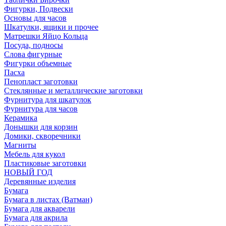
Фигурки, Подвески
Основы для часов
Шкатулки, ящики и прочее
Матрешки Яйцо Кольца
Посуда, подносы
Слова фигурные
Фигурки объемные
Пасха
Пенопласт заготовки
Стеклянные и металлические заготовки
Фурнитура для шкатулок
Фурнитура для часов
Керамика
Донышки для корзин
Домики, скворечники
Магниты
Мебель для кукол
Пластиковые заготовки
НОВЫЙ ГОД
Деревянные изделия
Бумага
Бумага в листах (Ватман)
Бумага для акварели
Бумага для акрила