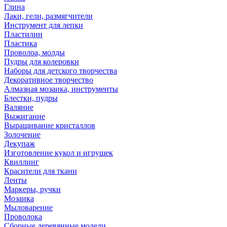
Глина
Лаки, гели, размягчители
Инструмент для лепки
Пластилин
Пластика
Проволоа, молды
Пудры для колеровки
Наборы для детского творчества
Декоративное творчество
Алмазная мозаика, инструменты
Блестки, пудры
Валяние
Выжигание
Выращивание кристаллов
Золочение
Декупаж
Изготовление кукол и игрушек
Квиллинг
Красители для ткани
Ленты
Маркеры, ручки
Мозаика
Мыловарение
Проволока
Сборные деревянные модели