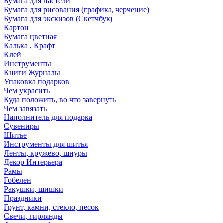
Бумага для пастели
Бумага для рисования (графика, черчение)
Бумага для экскизов (Скетчбук)
Картон
Бумага цветная
Калька , Крафт
Клей
Инструменты
Книги Журналы
Упаковка подарков
Чем украсить
Куда положить, во что завернуть
Чем завязать
Наполнитель для подарка
Сувениры
Шитье
Инструменты для шитья
Ленты, кружево, шнуры
Декор Интерьера
Рамы
Гобелен
Ракушки, шишки
Праздники
Грунт, камни, стекло, песок
Свечи, гирлянды