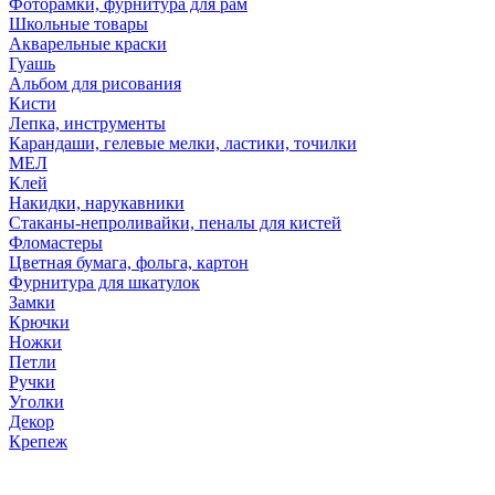
Фоторамки, фурнитура для рам
Школьные товары
Акварельные краски
Гуашь
Альбом для рисования
Кисти
Лепка, инструменты
Карандаши, гелевые мелки, ластики, точилки
МЕЛ
Клей
Накидки, нарукавники
Стаканы-непроливайки, пеналы для кистей
Фломастеры
Цветная бумага, фольга, картон
Фурнитура для шкатулок
Замки
Крючки
Ножки
Петли
Ручки
Уголки
Декор
Крепеж