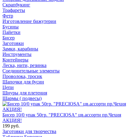
Скрапбукинг
Трафареты
Фетр
Изготовление бижутерии
Бусины
Пайетки
Бисер
Заготовки
Замки, карабины
Инструменты
Контейнеры
Леска, нити, резинка
Соединительные элементы
Проволока, тросик
Шапочки для бусин
Цепи
Шнуры для плетения
Шармы ( подвесы)
Бисер 10/0 упак 50гр. "PRECIOSA" цв.ассорти пр.Чехия
АКЦИЯ!
199 руб.
Заготовки для творчества
Таблички Бирочки