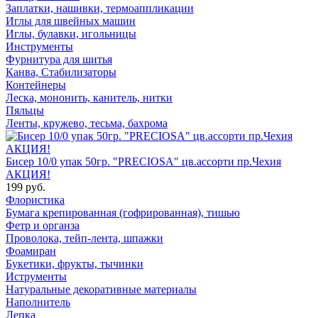
Заплатки, нашивки, термоаппликации
Иглы для швейных машин
Иглы, булавки, игольницы
Инструменты
Фурнитура для шитья
Канва, Стабилизаторы
Контейнеры
Леска, мононить, канитель, нитки
Пяльцы
Ленты, кружево, тесьма, бахрома
Бисер 10/0 упак 50гр. "PRECIOSA" цв.ассорти пр.Чехия
АКЦИЯ!
199 руб.
Флористика
Бумага крепированная (гофрированная), тишью
Фетр и органза
Проволока, тейп-лента, шпажки
Фоамиран
Букетики, фрукты, тычинки
Иструменты
Натуральные декоративные материалы
Наполнитель
Лепка