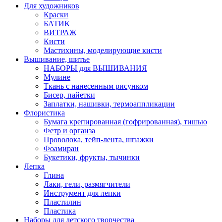
Для художников
Краски
БАТИК
ВИТРАЖ
Кисти
Мастихины, моделирующие кисти
Вышивание, шитье
НАБОРЫ для ВЫШИВАНИЯ
Мулине
Ткань с нанесенным рисунком
Бисер, пайетки
Заплатки, нашивки, термоаппликации
Флористика
Бумага крепированная (гофрированная), тишью
Фетр и органза
Проволока, тейп-лента, шпажки
Фоамиран
Букетики, фрукты, тычинки
Лепка
Глина
Лаки, гели, размягчители
Инструмент для лепки
Пластилин
Пластика
Наборы для детского творчества