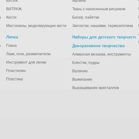
БАТИК
Мулине
ВИТРАЖ
Ткань с нанесенным рисунком
ации
Кисти
Бисер, пайетки
Мастихины, моделирующие кисти
Заплатки, нашивки, термоаппликаци
Лепка
Наборы для детского творчеств
анная), тишью
Глина
Декоративное творчество
Лаки, гели, размягчители
Алмазная мозаика, инструменты
Инструмент для лепки
Блестки, пудры
Пластилин
Валяние
Пластика
Выжигание
Выращивание кристаллов