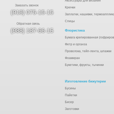
Аксессуары для вязания
Заказать звонок
Крючки
(918) 075-15-15
Заплатки, нашивки, термоапплик
Спицы
Обратная связь
(988) 187-66-15
Флористика
Бумага крепированная (гофриров
Фетр и органза
Проволока, тейп-лента, шпажки
Фоамиран
Букетики, фрукты, тычинки
Изготовление бижутерии
Бусины
Пайетки
Бисер
Заготовки