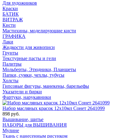
Для художников
Краски
БАТИК
ВИТРАЖ
Кисти
Мастихины, моделирующие кисти
ГРАФИКА
Лаки
Жидкости для живописи
Грунты
Текстурные пасты и гели
Палитры
Мольберты, Этюдники, Планшеты
Папки, сумки, чехлы, тубусы
Холсты
Гипсовые фигуры, манекены, барельефы
Указатели и бирки
Фартуки, нарукавники
Набор масляных красок 12х10мл Сонет 2641099
898 руб.
Вышивание, шитье
НАБОРЫ для ВЫШИВАНИЯ
Мулине
Ткань с нанесенным рисунком