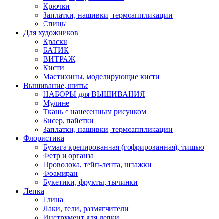
Крючки
Заплатки, нашивки, термоаппликации
Спицы
Для художников
Краски
БАТИК
ВИТРАЖ
Кисти
Мастихины, моделирующие кисти
Вышивание, шитье
НАБОРЫ для ВЫШИВАНИЯ
Мулине
Ткань с нанесенным рисунком
Бисер, пайетки
Заплатки, нашивки, термоаппликации
Флористика
Бумага крепированная (гофрированная), тишью
Фетр и органза
Проволока, тейп-лента, шпажки
Фоамиран
Букетики, фрукты, тычинки
Лепка
Глина
Лаки, гели, размягчители
Инструмент для лепки