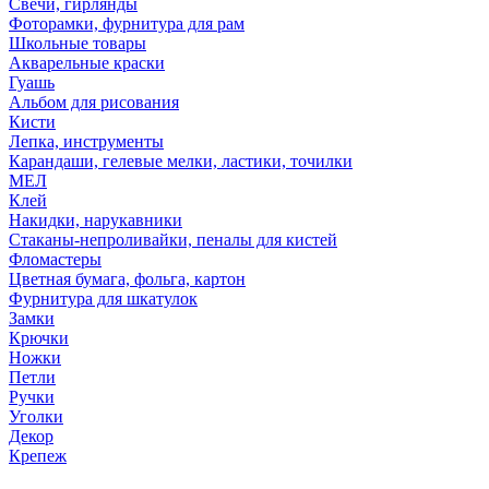
Свечи, гирлянды
Фоторамки, фурнитура для рам
Школьные товары
Акварельные краски
Гуашь
Альбом для рисования
Кисти
Лепка, инструменты
Карандаши, гелевые мелки, ластики, точилки
МЕЛ
Клей
Накидки, нарукавники
Стаканы-непроливайки, пеналы для кистей
Фломастеры
Цветная бумага, фольга, картон
Фурнитура для шкатулок
Замки
Крючки
Ножки
Петли
Ручки
Уголки
Декор
Крепеж