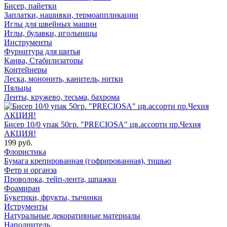
Бисер, пайетки
Заплатки, нашивки, термоаппликации
Иглы для швейных машин
Иглы, булавки, игольницы
Инструменты
Фурнитура для шитья
Канва, Стабилизаторы
Контейнеры
Леска, мононить, канитель, нитки
Пяльцы
Ленты, кружево, тесьма, бахрома
Бисер 10/0 упак 50гр. "PRECIOSA" цв.ассорти пр.Чехия
АКЦИЯ!
199 руб.
Флористика
Бумага крепированная (гофрированная), тишью
Фетр и органза
Проволока, тейп-лента, шпажки
Фоамиран
Букетики, фрукты, тычинки
Иструменты
Натуральные декоративные материалы
Наполнитель