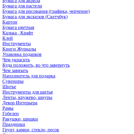
Бумага для акрила
Бумага для пастели
Бумага для рисования (графика, черчение)
Бумага для экскизов (Скетчбук)
Картон
Бумага цветная
Калька , Крафт
Клей
Инструменты
Книги Журналы
Упаковка подарков
Чем украсить
Куда положить, во что завернуть
Чем завязать
Наполнитель для подарка
Сувениры
Шитье
Инструменты для шитья
Ленты, кружево, шнуры
Декор Интерьера
Рамы
Гобелен
Ракушки, шишки
Праздники
Грунт, камни, стекло, песок