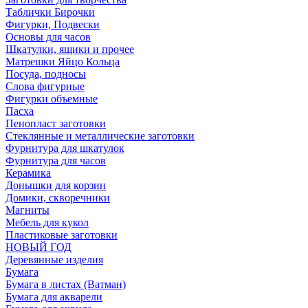
Таблички Бирочки
Фигурки, Подвески
Основы для часов
Шкатулки, ящики и прочее
Матрешки Яйцо Кольца
Посуда, подносы
Слова фигурные
Фигурки объемные
Пасха
Пенопласт заготовки
Стеклянные и металлические заготовки
Фурнитура для шкатулок
Фурнитура для часов
Керамика
Донышки для корзин
Домики, скворечники
Магниты
Мебель для кукол
Пластиковые заготовки
НОВЫЙ ГОД
Деревянные изделия
Бумага
Бумага в листах (Ватман)
Бумага для акварели