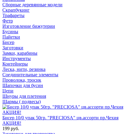
Сборные деревянные модели
Скрапбукинг
Трафареты
Фетр
Изготовление бижутерии
Бусины
Пайетки
Бисер
Заготовки
Замки, карабины
Инструменты
Контейнеры
Леска, нити, резинка
Соединительные элементы
Проволока, тросик
Шапочки для бусин
Цепи
Шнуры для плетения
Шармы ( подвесы)
Бисер 10/0 упак 50гр. "PRECIOSA" цв.ассорти пр.Чехия
АКЦИЯ!
199 руб.
Заготовки для творчества