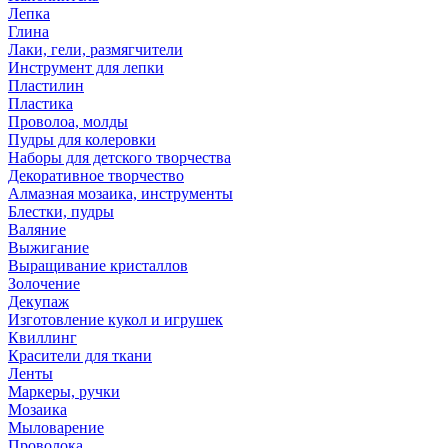
Лепка
Глина
Лаки, гели, размягчители
Инструмент для лепки
Пластилин
Пластика
Проволоа, молды
Пудры для колеровки
Наборы для детского творчества
Декоративное творчество
Алмазная мозаика, инструменты
Блестки, пудры
Валяние
Выжигание
Выращивание кристаллов
Золочение
Декупаж
Изготовление кукол и игрушек
Квиллинг
Красители для ткани
Ленты
Маркеры, ручки
Мозаика
Мыловарение
Проволока