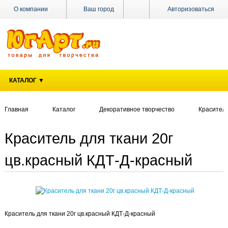
О компании
Ваш город
Авторизоваться
Доставка
Оплата
Поставщикам
КАТАЛОГ ▼
Наши
магазины
Главная
Каталог
Декоративное творчество
Красители
Новости
Акции
Краситель для ткани 20г
Контакты
цв.красный КДТ-Д-красный
Краситель для ткани 20г цв.красный КДТ-Д-красный