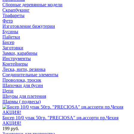
Сборные деревянные модели
Скрапбукинг
Трафареты
Фетр
Изготовление бижутерии
Бусины
Пайетки
Бисер
Заготовки
Замки, карабины
Инструменты
Контейнеры
Леска, нити, резинка
Соединительные элементы
Проволока, тросик
Шапочки для бусин
Цепи
Шнуры для плетения
Шармы ( подвесы)
Бисер 10/0 упак 50гр. "PRECIOSA" цв.ассорти пр.Чехия
АКЦИЯ!
199 руб.
Заготовки для творчества