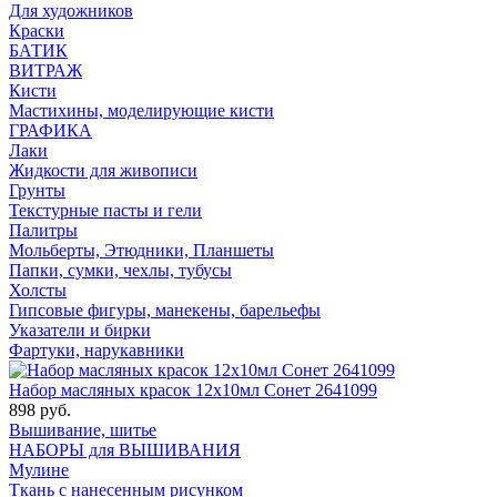
Для художников
Краски
БАТИК
ВИТРАЖ
Кисти
Мастихины, моделирующие кисти
ГРАФИКА
Лаки
Жидкости для живописи
Грунты
Текстурные пасты и гели
Палитры
Мольберты, Этюдники, Планшеты
Папки, сумки, чехлы, тубусы
Холсты
Гипсовые фигуры, манекены, барельефы
Указатели и бирки
Фартуки, нарукавники
Набор масляных красок 12х10мл Сонет 2641099
898 руб.
Вышивание, шитье
НАБОРЫ для ВЫШИВАНИЯ
Мулине
Ткань с нанесенным рисунком