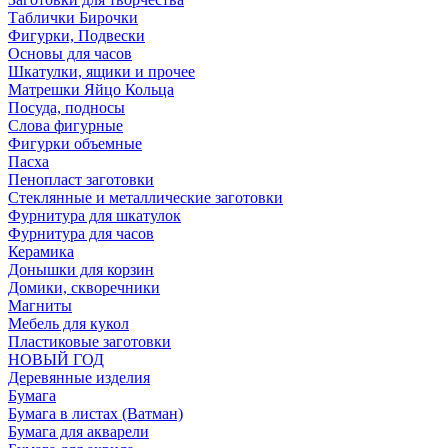
Таблички Бирочки
Фигурки, Подвески
Основы для часов
Шкатулки, ящики и прочее
Матрешки Яйцо Кольца
Посуда, подносы
Слова фигурные
Фигурки объемные
Пасха
Пенопласт заготовки
Стеклянные и металлические заготовки
Фурнитура для шкатулок
Фурнитура для часов
Керамика
Донышки для корзин
Домики, скворечники
Магниты
Мебель для кукол
Пластиковые заготовки
НОВЫЙ ГОД
Деревянные изделия
Бумага
Бумага в листах (Ватман)
Бумага для акварели