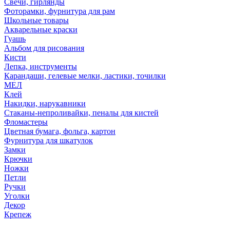
Свечи, гирлянды
Фоторамки, фурнитура для рам
Школьные товары
Акварельные краски
Гуашь
Альбом для рисования
Кисти
Лепка, инструменты
Карандаши, гелевые мелки, ластики, точилки
МЕЛ
Клей
Накидки, нарукавники
Стаканы-непроливайки, пеналы для кистей
Фломастеры
Цветная бумага, фольга, картон
Фурнитура для шкатулок
Замки
Крючки
Ножки
Петли
Ручки
Уголки
Декор
Крепеж