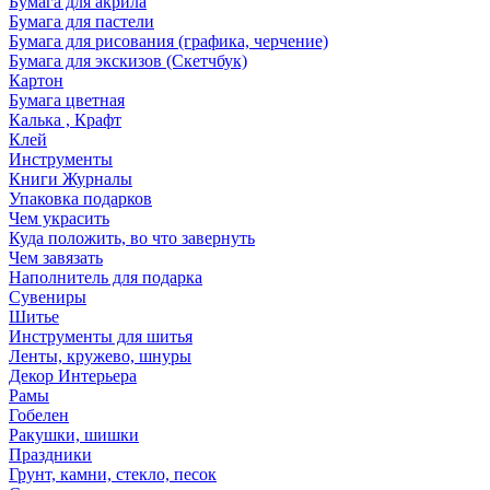
Бумага для акрила
Бумага для пастели
Бумага для рисования (графика, черчение)
Бумага для экскизов (Скетчбук)
Картон
Бумага цветная
Калька , Крафт
Клей
Инструменты
Книги Журналы
Упаковка подарков
Чем украсить
Куда положить, во что завернуть
Чем завязать
Наполнитель для подарка
Сувениры
Шитье
Инструменты для шитья
Ленты, кружево, шнуры
Декор Интерьера
Рамы
Гобелен
Ракушки, шишки
Праздники
Грунт, камни, стекло, песок