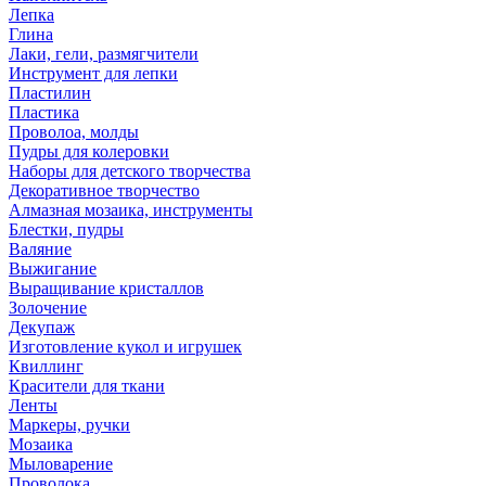
Лепка
Глина
Лаки, гели, размягчители
Инструмент для лепки
Пластилин
Пластика
Проволоа, молды
Пудры для колеровки
Наборы для детского творчества
Декоративное творчество
Алмазная мозаика, инструменты
Блестки, пудры
Валяние
Выжигание
Выращивание кристаллов
Золочение
Декупаж
Изготовление кукол и игрушек
Квиллинг
Красители для ткани
Ленты
Маркеры, ручки
Мозаика
Мыловарение
Проволока