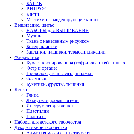
БАТИК
ВИТРАЖ
Кисти
Мастихины, моделирующие кисти
Вышивание, шитье
НАБОРЫ для ВЫШИВАНИЯ
Мулине
Ткань с нанесенным рисунком
Бисер, пайетки
Заплатки, нашивки, термоаппликации
Флористика
Бумага крепированная (гофрированная), тишью
Фетр и органза
Проволока, тейп-лента, шпажки
Фоамиран
Букетики, фрукты, тычинки
Лепка
Глина
Лаки, гели, размягчители
Инструмент для лепки
Пластилин
Пластика
Наборы для детского творчества
Декоративное творчество
Алмазная мозаика, инструменты