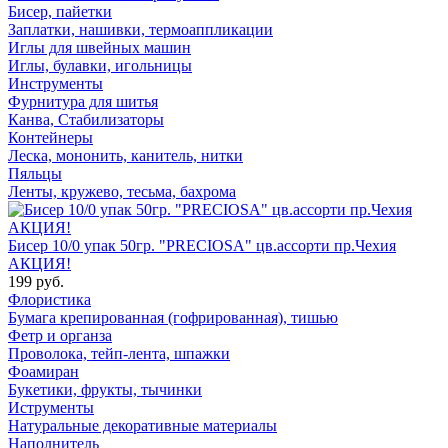
Бисер, пайетки
Заплатки, нашивки, термоаппликации
Иглы для швейных машин
Иглы, булавки, игольницы
Инструменты
Фурнитура для шитья
Канва, Стабилизаторы
Контейнеры
Леска, мононить, канитель, нитки
Пяльцы
Ленты, кружево, тесьма, бахрома
Бисер 10/0 упак 50гр. "PRECIOSA" цв.ассорти пр.Чехия
АКЦИЯ!
199 руб.
Флористика
Бумага крепированная (гофрированная), тишью
Фетр и органза
Проволока, тейп-лента, шпажки
Фоамиран
Букетики, фрукты, тычинки
Иструменты
Натуральные декоративные материалы
Наполнитель