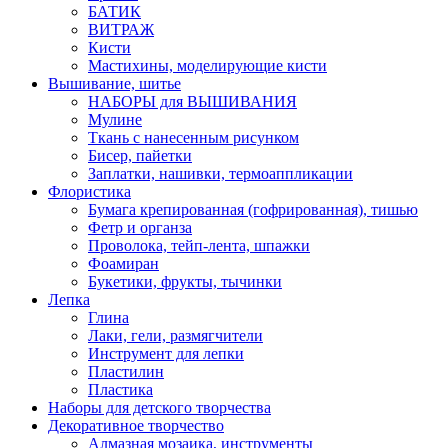
БАТИК
ВИТРАЖ
Кисти
Мастихины, моделирующие кисти
Вышивание, шитье
НАБОРЫ для ВЫШИВАНИЯ
Мулине
Ткань с нанесенным рисунком
Бисер, пайетки
Заплатки, нашивки, термоаппликации
Флористика
Бумага крепированная (гофрированная), тишью
Фетр и органза
Проволока, тейп-лента, шпажки
Фоамиран
Букетики, фрукты, тычинки
Лепка
Глина
Лаки, гели, размягчители
Инструмент для лепки
Пластилин
Пластика
Наборы для детского творчества
Декоративное творчество
Алмазная мозаика, инструменты