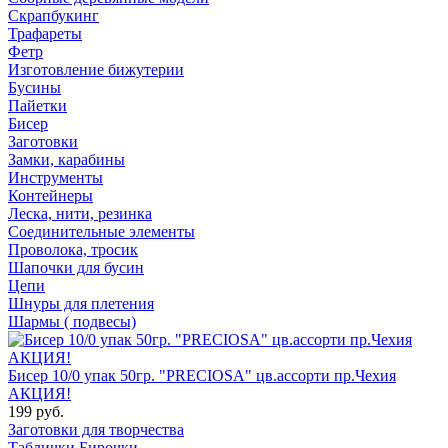
Скрапбукинг
Трафареты
Фетр
Изготовление бижутерии
Бусины
Пайетки
Бисер
Заготовки
Замки, карабины
Инструменты
Контейнеры
Леска, нити, резинка
Соединительные элементы
Проволока, тросик
Шапочки для бусин
Цепи
Шнуры для плетения
Шармы ( подвесы)
Бисер 10/0 упак 50гр. "PRECIOSA" цв.ассорти пр.Чехия
АКЦИЯ!
199 руб.
Заготовки для творчества
Таблички Бирочки