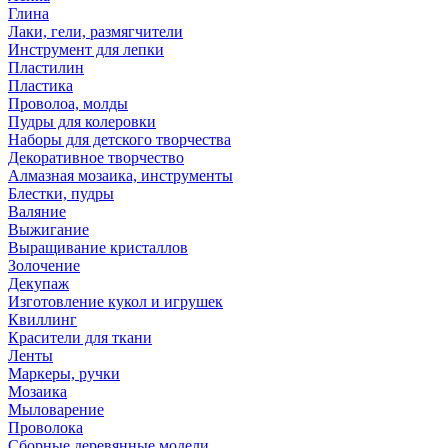
Глина
Лаки, гели, размягчители
Инструмент для лепки
Пластилин
Пластика
Проволоа, молды
Пудры для колеровки
Наборы для детского творчества
Декоративное творчество
Алмазная мозаика, инструменты
Блестки, пудры
Валяние
Выжигание
Выращивание кристаллов
Золочение
Декупаж
Изготовление кукол и игрушек
Квиллинг
Красители для ткани
Ленты
Маркеры, ручки
Мозаика
Мыловарение
Проволока
Сборные деревянные модели