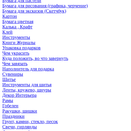
Бумага для пастели
Бумага для рисования (графика, черчение)
Бумага для экскизов (Скетчбук)
Картон
Бумага цветная
Калька , Крафт
Клей
Инструменты
Книги Журналы
Упаковка подарков
Чем украсить
Куда положить, во что завернуть
Чем завязать
Наполнитель для подарка
Сувениры
Шитье
Инструменты для шитья
Ленты, кружево, шнуры
Декор Интерьера
Рамы
Гобелен
Ракушки, шишки
Праздники
Грунт, камни, стекло, песок
Свечи, гирлянды