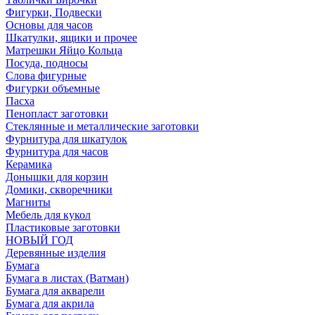
Фигурки, Подвески
Основы для часов
Шкатулки, ящики и прочее
Матрешки Яйцо Кольца
Посуда, подносы
Слова фигурные
Фигурки объемные
Пасха
Пенопласт заготовки
Стеклянные и металлические заготовки
Фурнитура для шкатулок
Фурнитура для часов
Керамика
Донышки для корзин
Домики, скворечники
Магниты
Мебель для кукол
Пластиковые заготовки
НОВЫЙ ГОД
Деревянные изделия
Бумага
Бумага в листах (Ватман)
Бумага для акварели
Бумага для акрила