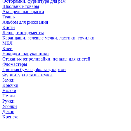
Фоторамки, фурнитура для рам
Школьные товары
Акварельные краски
Гуашь
Альбом для рисования
Кисти
Лепка, инструменты
Карандаши, гелевые мелки, ластики, точилки
МЕЛ
Клей
Накидки, нарукавники
Стаканы-непроливайки, пеналы для кистей
Фломастеры
Цветная бумага, фольга, картон
Фурнитура для шкатулок
Замки
Крючки
Ножки
Петли
Ручки
Уголки
Декор
Крепеж