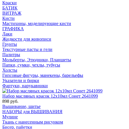
Краски
БАТИК
ВИТРАЖ
Кисти
Мастихины, моделирующие кисти
ГРАФИКА
Лаки
Жидкости для живописи
Грунты
Текстурные пасты и гели
Палитры
Мольберты, Этюдники, Планшеты
Папки, сумки, чехлы, тубусы
Холсты
Гипсовые фигуры, манекены, барельефы
Указатели и бирки
Фартуки, нарукавники
Набор масляных красок 12х10мл Сонет 2641099
898 руб.
Вышивание, шитье
НАБОРЫ для ВЫШИВАНИЯ
Мулине
Ткань с нанесенным рисунком
Бисер, пайетки