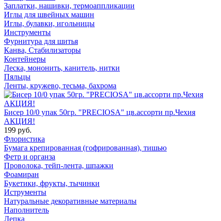
Заплатки, нашивки, термоаппликации
Иглы для швейных машин
Иглы, булавки, игольницы
Инструменты
Фурнитура для шитья
Канва, Стабилизаторы
Контейнеры
Леска, мононить, канитель, нитки
Пяльцы
Ленты, кружево, тесьма, бахрома
Бисер 10/0 упак 50гр. "PRECIOSA" цв.ассорти пр.Чехия
АКЦИЯ!
199 руб.
Флористика
Бумага крепированная (гофрированная), тишью
Фетр и органза
Проволока, тейп-лента, шпажки
Фоамиран
Букетики, фрукты, тычинки
Иструменты
Натуральные декоративные материалы
Наполнитель
Лепка