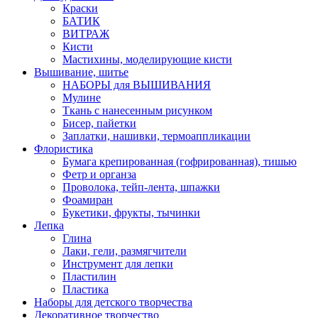
Краски
БАТИК
ВИТРАЖ
Кисти
Мастихины, моделирующие кисти
Вышивание, шитье
НАБОРЫ для ВЫШИВАНИЯ
Мулине
Ткань с нанесенным рисунком
Бисер, пайетки
Заплатки, нашивки, термоаппликации
Флористика
Бумага крепированная (гофрированная), тишью
Фетр и органза
Проволока, тейп-лента, шпажки
Фоамиран
Букетики, фрукты, тычинки
Лепка
Глина
Лаки, гели, размягчители
Инструмент для лепки
Пластилин
Пластика
Наборы для детского творчества
Декоративное творчество