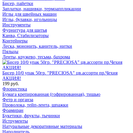
Бисер, пайетки
Заплатки, нашивки, термоаппликации
Иглы для швейных машин
Иглы, булавки, игольницы
Инструменты
Фурнитура для шитья
Канва, Стабилизаторы
Контейнеры
Леска, мононить, канитель, нитки
Пяльцы
Ленты, кружево, тесьма, бахрома
Бисер 10/0 упак 50гр. "PRECIOSA" цв.ассорти пр.Чехия
АКЦИЯ!
199 руб.
Флористика
Бумага крепированная (гофрированная), тишью
Фетр и органза
Проволока, тейп-лента, шпажки
Фоамиран
Букетики, фрукты, тычинки
Иструменты
Натуральные декоративные материалы
Наполнитель