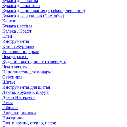
Бумага для акрила
Бумага для пастели
Бумага для рисования (графика, черчение)
Бумага для экскизов (Скетчбук)
Картон
Бумага цветная
Калька , Крафт
Клей
Инструменты
Книги Журналы
Упаковка подарков
Чем украсить
Куда положить, во что завернуть
Чем завязать
Наполнитель для подарка
Сувениры
Шитье
Инструменты для шитья
Ленты, кружево, шнуры
Декор Интерьера
Рамы
Гобелен
Ракушки, шишки
Праздники
Грунт, камни, стекло, песок