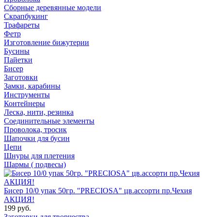
Сборные деревянные модели
Скрапбукинг
Трафареты
Фетр
Изготовление бижутерии
Бусины
Пайетки
Бисер
Заготовки
Замки, карабины
Инструменты
Контейнеры
Леска, нити, резинка
Соединительные элементы
Проволока, тросик
Шапочки для бусин
Цепи
Шнуры для плетения
Шармы ( подвесы)
Бисер 10/0 упак 50гр. "PRECIOSA" цв.ассорти пр.Чехия
АКЦИЯ!
199 руб.
Заготовки для творчества