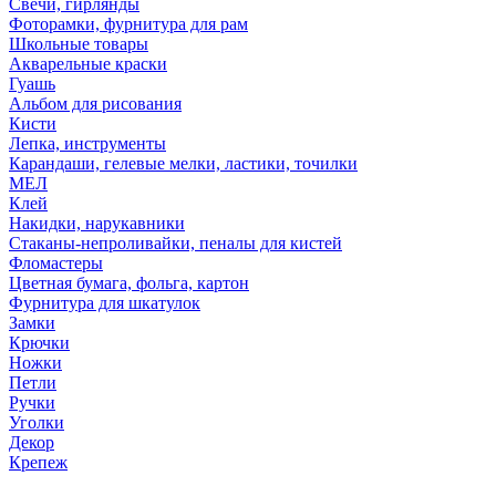
Свечи, гирлянды
Фоторамки, фурнитура для рам
Школьные товары
Акварельные краски
Гуашь
Альбом для рисования
Кисти
Лепка, инструменты
Карандаши, гелевые мелки, ластики, точилки
МЕЛ
Клей
Накидки, нарукавники
Стаканы-непроливайки, пеналы для кистей
Фломастеры
Цветная бумага, фольга, картон
Фурнитура для шкатулок
Замки
Крючки
Ножки
Петли
Ручки
Уголки
Декор
Крепеж