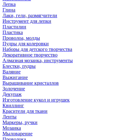
Лепка
Глина
Лаки, гели, размягчители
Инструмент для лепки
Пластилин
Пластика
Проволоа, молды
Пудры для колеровки
Наборы для детского творчества
Декоративное творчество
Алмазная мозаика, инструменты
Блестки, пудры
Валяние
Выжигание
Выращивание кристаллов
Золочение
Декупаж
Изготовление кукол и игрушек
Квиллинг
Красители для ткани
Ленты
Маркеры, ручки
Мозаика
Мыловарение
Проволока