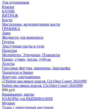
Для художников
Краски
БАТИК
ВИТРАЖ
Кисти
Мастихины, моделирующие кисти
ГРАФИКА
Лаки
Жидкости для живописи
Грунты
Текстурные пасты и гели
Палитры
Мольберты, Этюдники, Планшеты
Папки, сумки, чехлы, тубусы
Холсты
Гипсовые фигуры, манекены, барельефы
Указатели и бирки
Фартуки, нарукавники
Набор масляных красок 12х10мл Сонет 2641099
898 руб.
Вышивание, шитье
НАБОРЫ для ВЫШИВАНИЯ
Мулине
Ткань с нанесенным рисунком