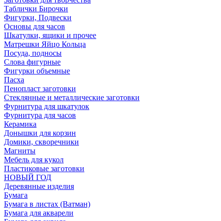
Таблички Бирочки
Фигурки, Подвески
Основы для часов
Шкатулки, ящики и прочее
Матрешки Яйцо Кольца
Посуда, подносы
Слова фигурные
Фигурки объемные
Пасха
Пенопласт заготовки
Стеклянные и металлические заготовки
Фурнитура для шкатулок
Фурнитура для часов
Керамика
Донышки для корзин
Домики, скворечники
Магниты
Мебель для кукол
Пластиковые заготовки
НОВЫЙ ГОД
Деревянные изделия
Бумага
Бумага в листах (Ватман)
Бумага для акварели