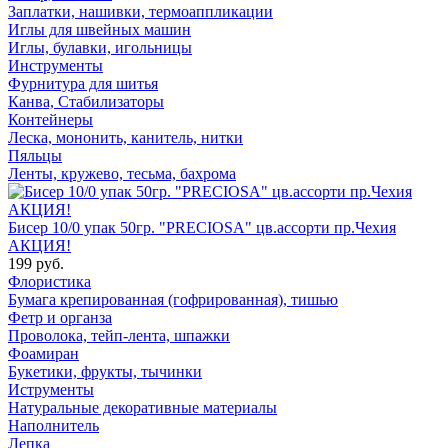
Заплатки, нашивки, термоаппликации
Иглы для швейных машин
Иглы, булавки, игольницы
Инструменты
Фурнитура для шитья
Канва, Стабилизаторы
Контейнеры
Леска, мононить, канитель, нитки
Пяльцы
Ленты, кружево, тесьма, бахрома
Бисер 10/0 упак 50гр. "PRECIOSA" цв.ассорти пр.Чехия
АКЦИЯ!
199 руб.
Флористика
Бумага крепированная (гофрированная), тишью
Фетр и органза
Проволока, тейп-лента, шпажки
Фоамиран
Букетики, фрукты, тычинки
Иструменты
Натуральные декоративные материалы
Наполнитель
Лепка