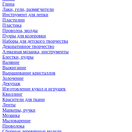
Глина
Лаки, гели, размягчители
Инструмент для лепки
Пластилин
Пластика
Проволоа, молды
Пудры для колеровки
Наборы для детского творчества
Декоративное творчество
Алмазная мозаика, инструменты
Блестки, пудры
Валяние
Выжигание
Выращивание кристаллов
Золочение
Декупаж
Изготовление кукол и игрушек
Квиллинг
Красители для ткани
Ленты
Маркеры, ручки
Мозаика
Мыловарение
Проволока
Сборные деревянные модели