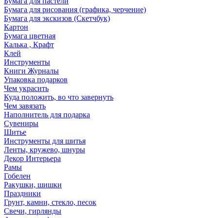
Бумага для пастели
Бумага для рисования (графика, черчение)
Бумага для экскизов (Скетчбук)
Картон
Бумага цветная
Калька , Крафт
Клей
Инструменты
Книги Журналы
Упаковка подарков
Чем украсить
Куда положить, во что завернуть
Чем завязать
Наполнитель для подарка
Сувениры
Шитье
Инструменты для шитья
Ленты, кружево, шнуры
Декор Интерьера
Рамы
Гобелен
Ракушки, шишки
Праздники
Грунт, камни, стекло, песок
Свечи, гирлянды