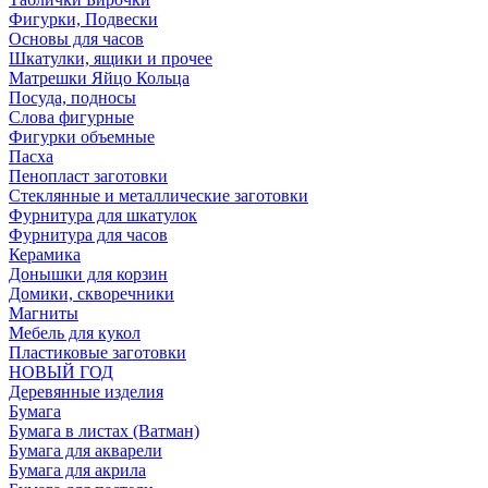
Фигурки, Подвески
Основы для часов
Шкатулки, ящики и прочее
Матрешки Яйцо Кольца
Посуда, подносы
Слова фигурные
Фигурки объемные
Пасха
Пенопласт заготовки
Стеклянные и металлические заготовки
Фурнитура для шкатулок
Фурнитура для часов
Керамика
Донышки для корзин
Домики, скворечники
Магниты
Мебель для кукол
Пластиковые заготовки
НОВЫЙ ГОД
Деревянные изделия
Бумага
Бумага в листах (Ватман)
Бумага для акварели
Бумага для акрила