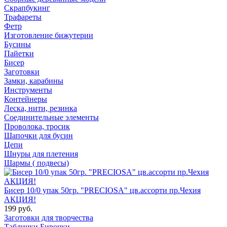
Скрапбукинг
Трафареты
Фетр
Изготовление бижутерии
Бусины
Пайетки
Бисер
Заготовки
Замки, карабины
Инструменты
Контейнеры
Леска, нити, резинка
Соединительные элементы
Проволока, тросик
Шапочки для бусин
Цепи
Шнуры для плетения
Шармы ( подвесы)
Бисер 10/0 упак 50гр. "PRECIOSA" цв.ассорти пр.Чехия
АКЦИЯ!
199 руб.
Заготовки для творчества
Таблички Бирочки