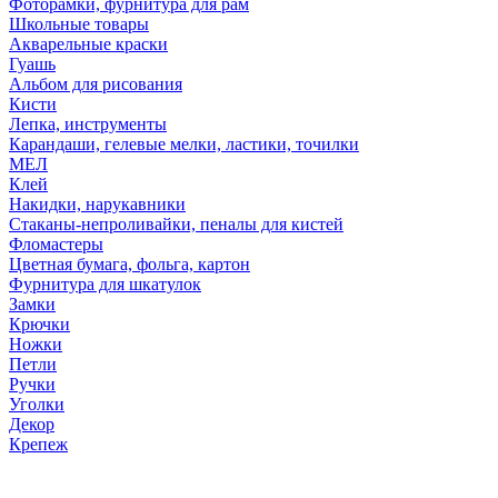
Фоторамки, фурнитура для рам
Школьные товары
Акварельные краски
Гуашь
Альбом для рисования
Кисти
Лепка, инструменты
Карандаши, гелевые мелки, ластики, точилки
МЕЛ
Клей
Накидки, нарукавники
Стаканы-непроливайки, пеналы для кистей
Фломастеры
Цветная бумага, фольга, картон
Фурнитура для шкатулок
Замки
Крючки
Ножки
Петли
Ручки
Уголки
Декор
Крепеж