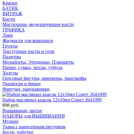
Краски
БАТИК
ВИТРАЖ
Кисти
Мастихины, моделирующие кисти
ГРАФИКА
Лаки
Жидкости для живописи
Грунты
Текстурные пасты и гели
Палитры
Мольберты, Этюдники, Планшеты
Папки, сумки, чехлы, тубусы
Холсты
Гипсовые фигуры, манекены, барельефы
Указатели и бирки
Фартуки, нарукавники
Набор масляных красок 12х10мл Сонет 2641099
898 руб.
Вышивание, шитье
НАБОРЫ для ВЫШИВАНИЯ
Мулине
Ткань с нанесенным рисунком
Бисер, пайетки