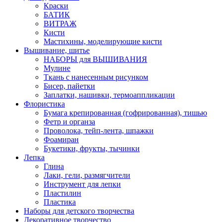
Краски
БАТИК
ВИТРАЖ
Кисти
Мастихины, моделирующие кисти
Вышивание, шитье
НАБОРЫ для ВЫШИВАНИЯ
Мулине
Ткань с нанесенным рисунком
Бисер, пайетки
Заплатки, нашивки, термоаппликации
Флористика
Бумага крепированная (гофрированная), тишью
Фетр и органза
Проволока, тейп-лента, шпажки
Фоамиран
Букетики, фрукты, тычинки
Лепка
Глина
Лаки, гели, размягчители
Инструмент для лепки
Пластилин
Пластика
Наборы для детского творчества
Декоративное творчество