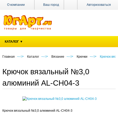
О компании
Ваш город
Авторизоваться
Доставка
Оплата
Поставщикам
КАТАЛОГ ▼
Наши
магазины
Главная
Каталог
Вязание
Крючки
Крючок вяз
Новости
Акции
Крючок вязальный №3,0
Контакты
алюминий AL-CH04-3
Крючок вязальный №3,0 алюминий AL-CH04-3