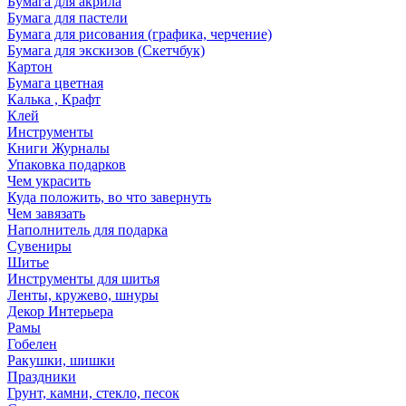
Бумага для акрила
Бумага для пастели
Бумага для рисования (графика, черчение)
Бумага для экскизов (Скетчбук)
Картон
Бумага цветная
Калька , Крафт
Клей
Инструменты
Книги Журналы
Упаковка подарков
Чем украсить
Куда положить, во что завернуть
Чем завязать
Наполнитель для подарка
Сувениры
Шитье
Инструменты для шитья
Ленты, кружево, шнуры
Декор Интерьера
Рамы
Гобелен
Ракушки, шишки
Праздники
Грунт, камни, стекло, песок