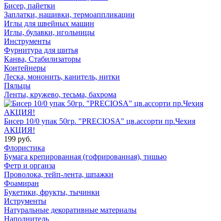
Бисер, пайетки
Заплатки, нашивки, термоаппликации
Иглы для швейных машин
Иглы, булавки, игольницы
Инструменты
Фурнитура для шитья
Канва, Стабилизаторы
Контейнеры
Леска, мононить, канитель, нитки
Пяльцы
Ленты, кружево, тесьма, бахрома
Бисер 10/0 упак 50гр. "PRECIOSA" цв.ассорти пр.Чехия
АКЦИЯ!
199 руб.
Флористика
Бумага крепированная (гофрированная), тишью
Фетр и органза
Проволока, тейп-лента, шпажки
Фоамиран
Букетики, фрукты, тычинки
Иструменты
Натуральные декоративные материалы
Наполнитель