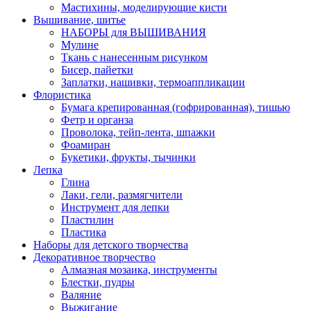
Мастихины, моделирующие кисти
Вышивание, шитье
НАБОРЫ для ВЫШИВАНИЯ
Мулине
Ткань с нанесенным рисунком
Бисер, пайетки
Заплатки, нашивки, термоаппликации
Флористика
Бумага крепированная (гофрированная), тишью
Фетр и органза
Проволока, тейп-лента, шпажки
Фоамиран
Букетики, фрукты, тычинки
Лепка
Глина
Лаки, гели, размягчители
Инструмент для лепки
Пластилин
Пластика
Наборы для детского творчества
Декоративное творчество
Алмазная мозаика, инструменты
Блестки, пудры
Валяние
Выжигание