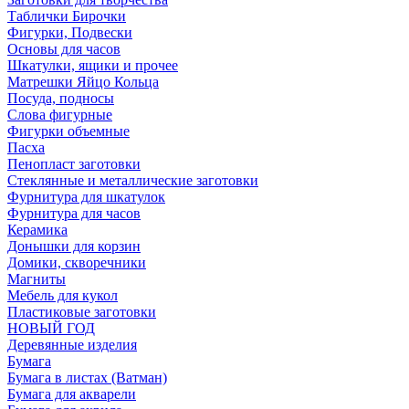
Таблички Бирочки
Фигурки, Подвески
Основы для часов
Шкатулки, ящики и прочее
Матрешки Яйцо Кольца
Посуда, подносы
Слова фигурные
Фигурки объемные
Пасха
Пенопласт заготовки
Стеклянные и металлические заготовки
Фурнитура для шкатулок
Фурнитура для часов
Керамика
Донышки для корзин
Домики, скворечники
Магниты
Мебель для кукол
Пластиковые заготовки
НОВЫЙ ГОД
Деревянные изделия
Бумага
Бумага в листах (Ватман)
Бумага для акварели