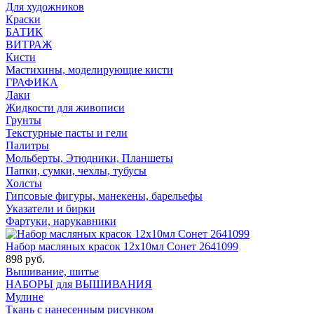
Для художников
Краски
БАТИК
ВИТРАЖ
Кисти
Мастихины, моделирующие кисти
ГРАФИКА
Лаки
Жидкости для живописи
Грунты
Текстурные пасты и гели
Палитры
Мольберты, Этюдники, Планшеты
Папки, сумки, чехлы, тубусы
Холсты
Гипсовые фигуры, манекены, барельефы
Указатели и бирки
Фартуки, нарукавники
Набор масляных красок 12х10мл Сонет 2641099
898 руб.
Вышивание, шитье
НАБОРЫ для ВЫШИВАНИЯ
Мулине
Ткань с нанесенным рисунком