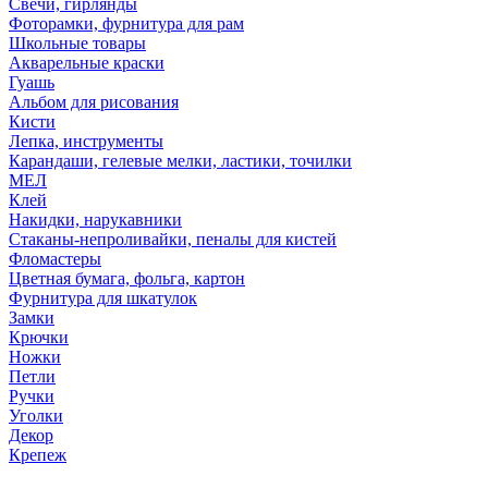
Свечи, гирлянды
Фоторамки, фурнитура для рам
Школьные товары
Акварельные краски
Гуашь
Альбом для рисования
Кисти
Лепка, инструменты
Карандаши, гелевые мелки, ластики, точилки
МЕЛ
Клей
Накидки, нарукавники
Стаканы-непроливайки, пеналы для кистей
Фломастеры
Цветная бумага, фольга, картон
Фурнитура для шкатулок
Замки
Крючки
Ножки
Петли
Ручки
Уголки
Декор
Крепеж