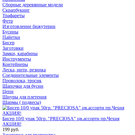
Сборные деревянные модели
Скрапбукинг
Трафареты
Фетр
Изготовление бижутерии
Бусины
Пайетки
Бисер
Заготовки
Замки, карабины
Инструменты
Контейнеры
Леска, нити, резинка
Соединительные элементы
Проволока, тросик
Шапочки для бусин
Цепи
Шнуры для плетения
Шармы ( подвесы)
Бисер 10/0 упак 50гр. "PRECIOSA" цв.ассорти пр.Чехия
АКЦИЯ!
199 руб.
Заготовки для творчества