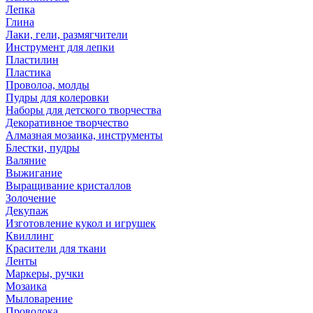
Лепка
Глина
Лаки, гели, размягчители
Инструмент для лепки
Пластилин
Пластика
Проволоа, молды
Пудры для колеровки
Наборы для детского творчества
Декоративное творчество
Алмазная мозаика, инструменты
Блестки, пудры
Валяние
Выжигание
Выращивание кристаллов
Золочение
Декупаж
Изготовление кукол и игрушек
Квиллинг
Красители для ткани
Ленты
Маркеры, ручки
Мозаика
Мыловарение
Проволока