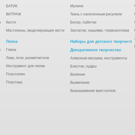
БАТИК
Мулине
ВИТРАЖ
Ткань с нанесенным рисунком
ации
Кисти
Бисер, пайетки
Мастихины, моделирующие кисти
Заплатки, нашивки, термоаппликаци
Лепка
Наборы для детского творчеств
анная), тишью
Глина
Декоративное творчество
Лаки, гели, размягчители
Алмазная мозаика, инструменты
Инструмент для лепки
Блестки, пудры
Пластилин
Валяние
Пластика
Выжигание
Выращивание кристаллов