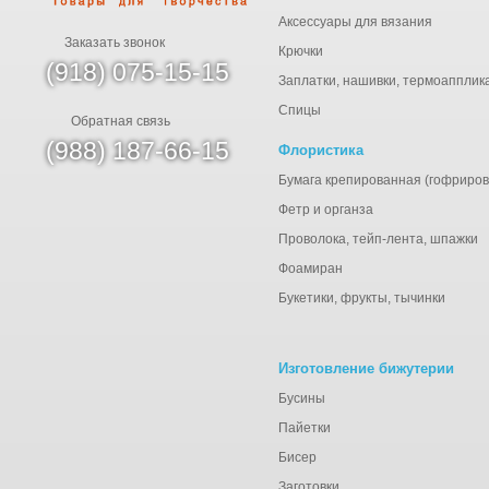
Аксессуары для вязания
Заказать звонок
Крючки
(918) 075-15-15
Заплатки, нашивки, термоапплик
Спицы
Обратная связь
(988) 187-66-15
Флористика
Бумага крепированная (гофриров
Фетр и органза
Проволока, тейп-лента, шпажки
Фоамиран
Букетики, фрукты, тычинки
Изготовление бижутерии
Бусины
Пайетки
Бисер
Заготовки