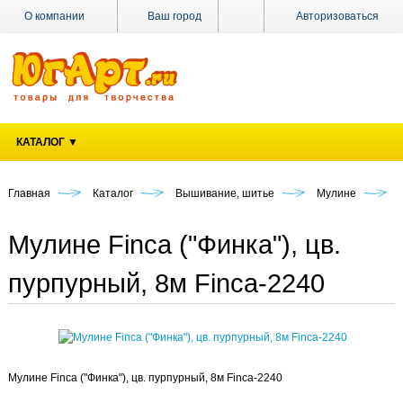
О компании
Ваш город
Авторизоваться
Доставка
Оплата
Поставщикам
КАТАЛОГ ▼
Наши
магазины
Главная
Каталог
Вышивание, шитье
Мулине
Новости
Акции
Мулине Finca ("Финка"), цв.
Контакты
пурпурный, 8м Finca-2240
Мулине Finca ("Финка"), цв. пурпурный, 8м Finca-2240