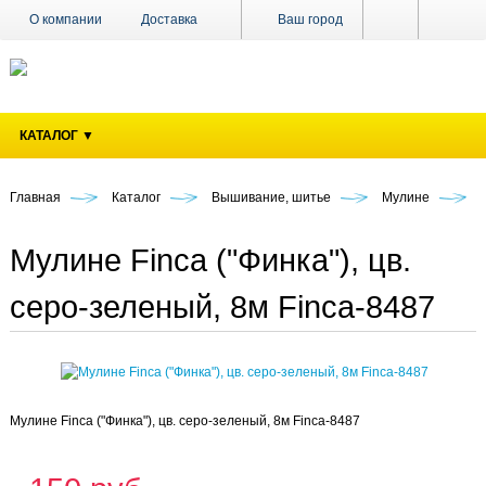
О компании
Доставка
Ваш город
Оплата
Поставщикам
Наши магазины
Новости
КАТАЛОГ ▼
Акции
Контакты
Главная
Каталог
Вышивание, шитье
Мулине
Мулине Finca ("Финка"), цв.
серо-зеленый, 8м Finca-8487
Мулине Finca ("Финка"), цв. серо-зеленый, 8м Finca-8487