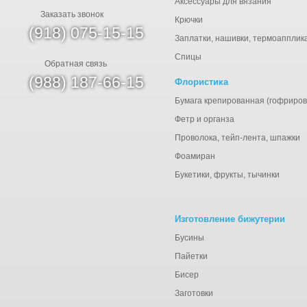
Аксессуары для вязания
Заказать звонок
Крючки
(918) 075-15-15
Заплатки, нашивки, термоапплик
Спицы
Обратная связь
(988) 187-66-15
Флористика
Бумага крепированная (гофриров
Фетр и органза
Проволока, тейп-лента, шпажки
Фоамиран
Букетики, фрукты, тычинки
Изготовление бижутерии
Бусины
Пайетки
Бисер
Заготовки