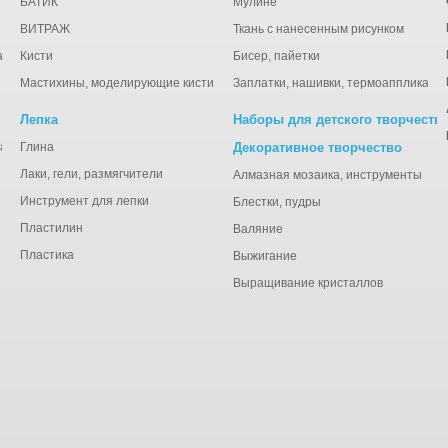
БАТИК
Мулине
ВИТРАЖ
Ткань с нанесенным рисунком
ации
Кисти
Бисер, пайетки
Мастихины, моделирующие кисти
Заплатки, нашивки, термоаппликаци
Лепка
Наборы для детского творчеств
анная), тишью
Глина
Декоративное творчество
Лаки, гели, размягчители
Алмазная мозаика, инструменты
Инструмент для лепки
Блестки, пудры
Пластилин
Валяние
Пластика
Выжигание
Выращивание кристаллов