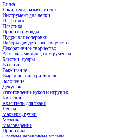
Глина
Лаки, гели, размягчители
Инструмент для лепки
Пластилин
Пластика
Проволоа, молды
Пудры для колеровки
Наборы для детского творчества
Декоративное творчество
Алмазная мозаика, инструменты
Блестки, пудры
Валяние
Выжигание
Выращивание кристаллов
Золочение
Декупаж
Изготовление кукол и игрушек
Квиллинг
Красители для ткани
Ленты
Маркеры, ручки
Мозаика
Мыловарение
Проволока
Сборные деревянные модели