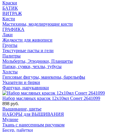
Краски
БАТИК
ВИТРАЖ
Кисти
Мастихины, моделирующие кисти
ГРАФИКА
Лаки
Жидкости для живописи
Грунты
Текстурные пасты и гели
Палитры
Мольберты, Этюдники, Планшеты
Папки, сумки, чехлы, тубусы
Холсты
Гипсовые фигуры, манекены, барельефы
Указатели и бирки
Фартуки, нарукавники
Набор масляных красок 12х10мл Сонет 2641099
898 руб.
Вышивание, шитье
НАБОРЫ для ВЫШИВАНИЯ
Мулине
Ткань с нанесенным рисунком
Бисер, пайетки