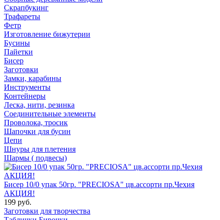
Скрапбукинг
Трафареты
Фетр
Изготовление бижутерии
Бусины
Пайетки
Бисер
Заготовки
Замки, карабины
Инструменты
Контейнеры
Леска, нити, резинка
Соединительные элементы
Проволока, тросик
Шапочки для бусин
Цепи
Шнуры для плетения
Шармы ( подвесы)
Бисер 10/0 упак 50гр. "PRECIOSA" цв.ассорти пр.Чехия
АКЦИЯ!
199 руб.
Заготовки для творчества
Таблички Бирочки