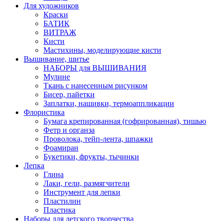
Для художников
Краски
БАТИК
ВИТРАЖ
Кисти
Мастихины, моделирующие кисти
Вышивание, шитье
НАБОРЫ для ВЫШИВАНИЯ
Мулине
Ткань с нанесенным рисунком
Бисер, пайетки
Заплатки, нашивки, термоаппликации
Флористика
Бумага крепированная (гофрированная), тишью
Фетр и органза
Проволока, тейп-лента, шпажки
Фоамиран
Букетики, фрукты, тычинки
Лепка
Глина
Лаки, гели, размягчители
Инструмент для лепки
Пластилин
Пластика
Наборы для детского творчества