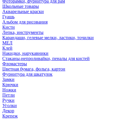
Фоторамки, фурнитура для рам
Школьные товары
Акварельные краски
Гуашь
Альбом для рисования
Кисти
Лепка, инструменты
Карандаши, гелевые мелки, ластики, точилки
МЕЛ
Клей
Накидки, нарукавники
Стаканы-непроливайки, пеналы для кистей
Фломастеры
Цветная бумага, фольга, картон
Фурнитура для шкатулок
Замки
Крючки
Ножки
Петли
Ручки
Уголки
Декор
Крепеж