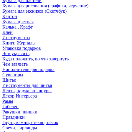
Бумага для пастели
Бумага для рисования (графика, черчение)
Бумага для экскизов (Скетчбук)
Картон
Бумага цветная
Калька , Крафт
Клей
Инструменты
Книги Журналы
Упаковка подарков
Чем украсить
Куда положить, во что завернуть
Чем завязать
Наполнитель для подарка
Сувениры
Шитье
Инструменты для шитья
Ленты, кружево, шнуры
Декор Интерьера
Рамы
Гобелен
Ракушки, шишки
Праздники
Грунт, камни, стекло, песок
Свечи, гирлянды