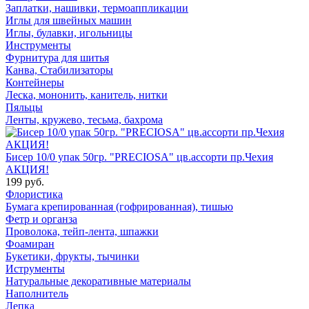
Заплатки, нашивки, термоаппликации
Иглы для швейных машин
Иглы, булавки, игольницы
Инструменты
Фурнитура для шитья
Канва, Стабилизаторы
Контейнеры
Леска, мононить, канитель, нитки
Пяльцы
Ленты, кружево, тесьма, бахрома
Бисер 10/0 упак 50гр. "PRECIOSA" цв.ассорти пр.Чехия
АКЦИЯ!
199 руб.
Флористика
Бумага крепированная (гофрированная), тишью
Фетр и органза
Проволока, тейп-лента, шпажки
Фоамиран
Букетики, фрукты, тычинки
Иструменты
Натуральные декоративные материалы
Наполнитель
Лепка