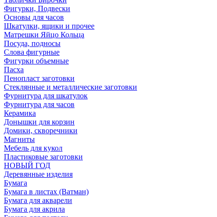
Фигурки, Подвески
Основы для часов
Шкатулки, ящики и прочее
Матрешки Яйцо Кольца
Посуда, подносы
Слова фигурные
Фигурки объемные
Пасха
Пенопласт заготовки
Стеклянные и металлические заготовки
Фурнитура для шкатулок
Фурнитура для часов
Керамика
Донышки для корзин
Домики, скворечники
Магниты
Мебель для кукол
Пластиковые заготовки
НОВЫЙ ГОД
Деревянные изделия
Бумага
Бумага в листах (Ватман)
Бумага для акварели
Бумага для акрила