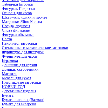
Таблички Бирочки
Фигурки, Подвески
Основы для часов
Шкатулки, ящики и прочее
Матрешки Яйцо Кольца
Посуда, подносы
Слова фигурные
Фигурки объемные
Пасха
Пенопласт заготовки
Стеклянные и металлические заготовки
Фурнитура для шкатулок
Фурнитура для часов
Керамика
Донышки для корзин
Домики, скворечники
Магниты
Мебель для кукол
Пластиковые заготовки
НОВЫЙ ГОД
Деревянные изделия
Бумага
Бумага в листах (Ватман)
Бумага для акварели