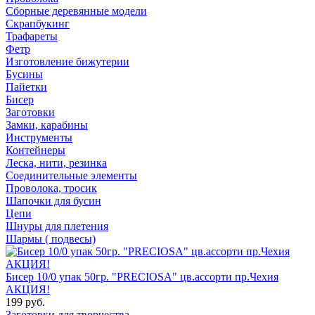
Сборные деревянные модели
Скрапбукинг
Трафареты
Фетр
Изготовление бижутерии
Бусины
Пайетки
Бисер
Заготовки
Замки, карабины
Инструменты
Контейнеры
Леска, нити, резинка
Соединительные элементы
Проволока, тросик
Шапочки для бусин
Цепи
Шнуры для плетения
Шармы ( подвесы)
Бисер 10/0 упак 50гр. "PRECIOSA" цв.ассорти пр.Чехия
АКЦИЯ!
199 руб.
Заготовки для творчества