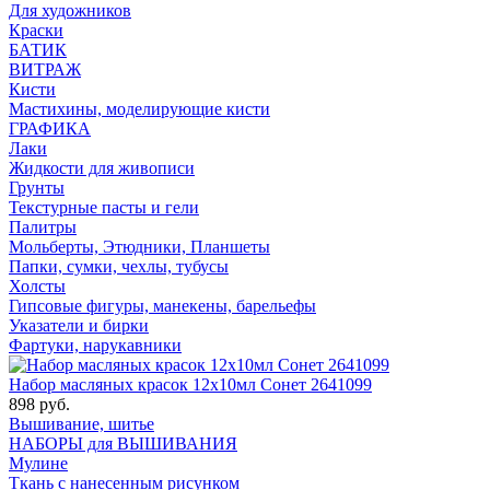
Для художников
Краски
БАТИК
ВИТРАЖ
Кисти
Мастихины, моделирующие кисти
ГРАФИКА
Лаки
Жидкости для живописи
Грунты
Текстурные пасты и гели
Палитры
Мольберты, Этюдники, Планшеты
Папки, сумки, чехлы, тубусы
Холсты
Гипсовые фигуры, манекены, барельефы
Указатели и бирки
Фартуки, нарукавники
Набор масляных красок 12х10мл Сонет 2641099
898 руб.
Вышивание, шитье
НАБОРЫ для ВЫШИВАНИЯ
Мулине
Ткань с нанесенным рисунком