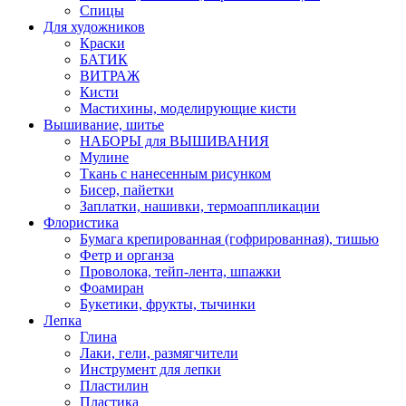
Спицы
Для художников
Краски
БАТИК
ВИТРАЖ
Кисти
Мастихины, моделирующие кисти
Вышивание, шитье
НАБОРЫ для ВЫШИВАНИЯ
Мулине
Ткань с нанесенным рисунком
Бисер, пайетки
Заплатки, нашивки, термоаппликации
Флористика
Бумага крепированная (гофрированная), тишью
Фетр и органза
Проволока, тейп-лента, шпажки
Фоамиран
Букетики, фрукты, тычинки
Лепка
Глина
Лаки, гели, размягчители
Инструмент для лепки
Пластилин
Пластика