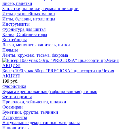
Бисер, пайетки
Заплатки, нашивки, термоаппликации
Иглы для швейных машин
Иглы, булавки, игольницы
Инструменты
Фурнитура для шитья
Канва, Стабилизаторы
Контейнеры
Леска, мононить, канитель, нитки
Пяльцы
Ленты, кружево, тесьма, бахрома
Бисер 10/0 упак 50гр. "PRECIOSA" цв.ассорти пр.Чехия
АКЦИЯ!
199 руб.
Флористика
Бумага крепированная (гофрированная), тишью
Фетр и органза
Проволока, тейп-лента, шпажки
Фоамиран
Букетики, фрукты, тычинки
Иструменты
Натуральные декоративные материалы
Наполнитель