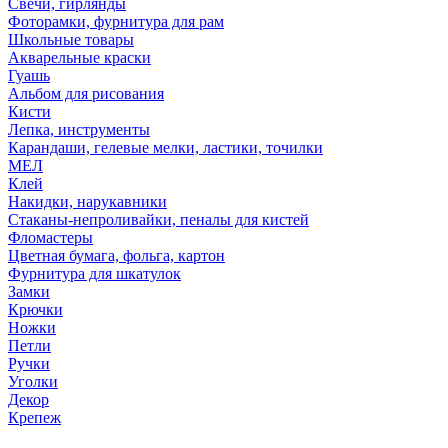
Свечи, гирлянды
Фоторамки, фурнитура для рам
Школьные товары
Акварельные краски
Гуашь
Альбом для рисования
Кисти
Лепка, инструменты
Карандаши, гелевые мелки, ластики, точилки
МЕЛ
Клей
Накидки, нарукавники
Стаканы-непроливайки, пеналы для кистей
Фломастеры
Цветная бумага, фольга, картон
Фурнитура для шкатулок
Замки
Крючки
Ножки
Петли
Ручки
Уголки
Декор
Крепеж