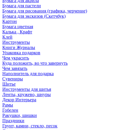
Бумага для акрила
Бумага для пастели
Бумага для рисования (графика, черчение)
Бумага для экскизов (Скетчбук)
Картон
Бумага цветная
Калька , Крафт
Клей
Инструменты
Книги Журналы
Упаковка подарков
Чем украсить
Куда положить, во что завернуть
Чем завязать
Наполнитель для подарка
Сувениры
Шитье
Инструменты для шитья
Ленты, кружево, шнуры
Декор Интерьера
Рамы
Гобелен
Ракушки, шишки
Праздники
Грунт, камни, стекло, песок