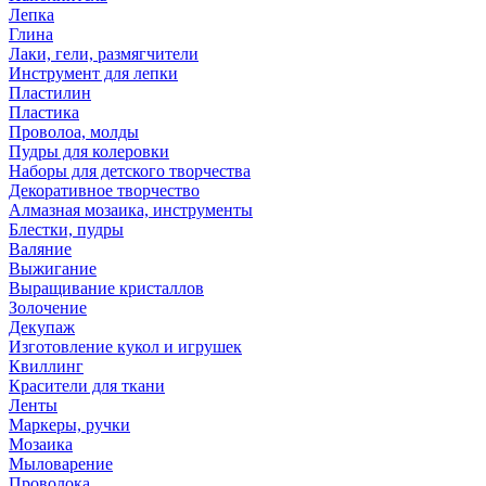
Лепка
Глина
Лаки, гели, размягчители
Инструмент для лепки
Пластилин
Пластика
Проволоа, молды
Пудры для колеровки
Наборы для детского творчества
Декоративное творчество
Алмазная мозаика, инструменты
Блестки, пудры
Валяние
Выжигание
Выращивание кристаллов
Золочение
Декупаж
Изготовление кукол и игрушек
Квиллинг
Красители для ткани
Ленты
Маркеры, ручки
Мозаика
Мыловарение
Проволока