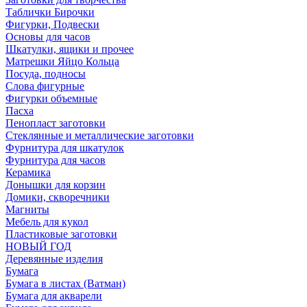
Таблички Бирочки
Фигурки, Подвески
Основы для часов
Шкатулки, ящики и прочее
Матрешки Яйцо Кольца
Посуда, подносы
Слова фигурные
Фигурки объемные
Пасха
Пенопласт заготовки
Стеклянные и металлические заготовки
Фурнитура для шкатулок
Фурнитура для часов
Керамика
Донышки для корзин
Домики, скворечники
Магниты
Мебель для кукол
Пластиковые заготовки
НОВЫЙ ГОД
Деревянные изделия
Бумага
Бумага в листах (Ватман)
Бумага для акварели