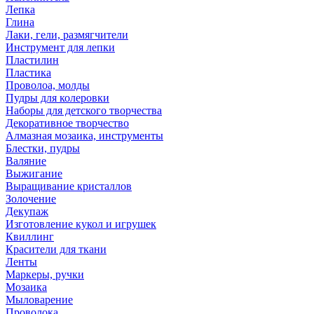
Лепка
Глина
Лаки, гели, размягчители
Инструмент для лепки
Пластилин
Пластика
Проволоа, молды
Пудры для колеровки
Наборы для детского творчества
Декоративное творчество
Алмазная мозаика, инструменты
Блестки, пудры
Валяние
Выжигание
Выращивание кристаллов
Золочение
Декупаж
Изготовление кукол и игрушек
Квиллинг
Красители для ткани
Ленты
Маркеры, ручки
Мозаика
Мыловарение
Проволока