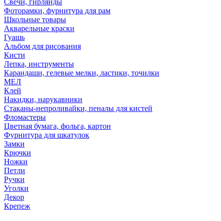
Свечи, гирлянды
Фоторамки, фурнитура для рам
Школьные товары
Акварельные краски
Гуашь
Альбом для рисования
Кисти
Лепка, инструменты
Карандаши, гелевые мелки, ластики, точилки
МЕЛ
Клей
Накидки, нарукавники
Стаканы-непроливайки, пеналы для кистей
Фломастеры
Цветная бумага, фольга, картон
Фурнитура для шкатулок
Замки
Крючки
Ножки
Петли
Ручки
Уголки
Декор
Крепеж