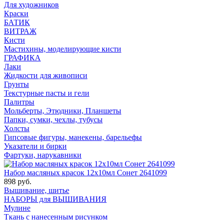
Для художников
Краски
БАТИК
ВИТРАЖ
Кисти
Мастихины, моделирующие кисти
ГРАФИКА
Лаки
Жидкости для живописи
Грунты
Текстурные пасты и гели
Палитры
Мольберты, Этюдники, Планшеты
Папки, сумки, чехлы, тубусы
Холсты
Гипсовые фигуры, манекены, барельефы
Указатели и бирки
Фартуки, нарукавники
Набор масляных красок 12х10мл Сонет 2641099
898 руб.
Вышивание, шитье
НАБОРЫ для ВЫШИВАНИЯ
Мулине
Ткань с нанесенным рисунком