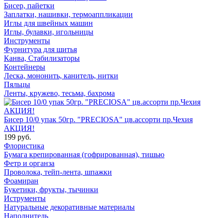
Бисер, пайетки
Заплатки, нашивки, термоаппликации
Иглы для швейных машин
Иглы, булавки, игольницы
Инструменты
Фурнитура для шитья
Канва, Стабилизаторы
Контейнеры
Леска, мононить, канитель, нитки
Пяльцы
Ленты, кружево, тесьма, бахрома
Бисер 10/0 упак 50гр. "PRECIOSA" цв.ассорти пр.Чехия
АКЦИЯ!
199 руб.
Флористика
Бумага крепированная (гофрированная), тишью
Фетр и органза
Проволока, тейп-лента, шпажки
Фоамиран
Букетики, фрукты, тычинки
Иструменты
Натуральные декоративные материалы
Наполнитель