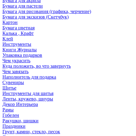
Бумага для акрила
Бумага для пастели
Бумага для рисования (графика, черчение)
Бумага для экскизов (Скетчбук)
Картон
Бумага цветная
Калька , Крафт
Клей
Инструменты
Книги Журналы
Упаковка подарков
Чем украсить
Куда положить, во что завернуть
Чем завязать
Наполнитель для подарка
Сувениры
Шитье
Инструменты для шитья
Ленты, кружево, шнуры
Декор Интерьера
Рамы
Гобелен
Ракушки, шишки
Праздники
Грунт, камни, стекло, песок