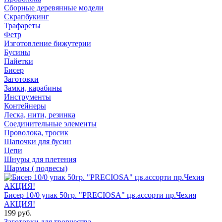
Сборные деревянные модели
Скрапбукинг
Трафареты
Фетр
Изготовление бижутерии
Бусины
Пайетки
Бисер
Заготовки
Замки, карабины
Инструменты
Контейнеры
Леска, нити, резинка
Соединительные элементы
Проволока, тросик
Шапочки для бусин
Цепи
Шнуры для плетения
Шармы ( подвесы)
Бисер 10/0 упак 50гр. "PRECIOSA" цв.ассорти пр.Чехия
АКЦИЯ!
199 руб.
Заготовки для творчества