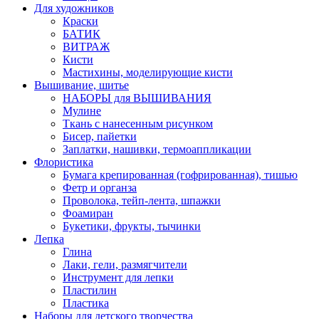
Для художников
Краски
БАТИК
ВИТРАЖ
Кисти
Мастихины, моделирующие кисти
Вышивание, шитье
НАБОРЫ для ВЫШИВАНИЯ
Мулине
Ткань с нанесенным рисунком
Бисер, пайетки
Заплатки, нашивки, термоаппликации
Флористика
Бумага крепированная (гофрированная), тишью
Фетр и органза
Проволока, тейп-лента, шпажки
Фоамиран
Букетики, фрукты, тычинки
Лепка
Глина
Лаки, гели, размягчители
Инструмент для лепки
Пластилин
Пластика
Наборы для детского творчества