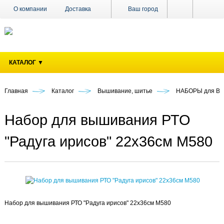
О компании
Доставка
Ваш город
Оплата
Поставщикам
Наши магазины
Новости
КАТАЛОГ ▼
Акции
Контакты
Главная
Каталог
Вышивание, шитье
НАБОРЫ для 
Набор для вышивания РТО
"Радуга ирисов" 22х36см M580
Набор для вышивания РТО "Радуга ирисов" 22х36см M580