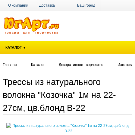
О компании
Доставка
Ваш город
Оплата
Поставщикам
Наши магазины
Новости
Акции
Контакты
КАТАЛОГ ▼
Главная
Каталог
Декоративное творчество
Изготовле
Трессы из натурального
волокна "Козочка" 1м на 22-
27см, цв.блонд В-22