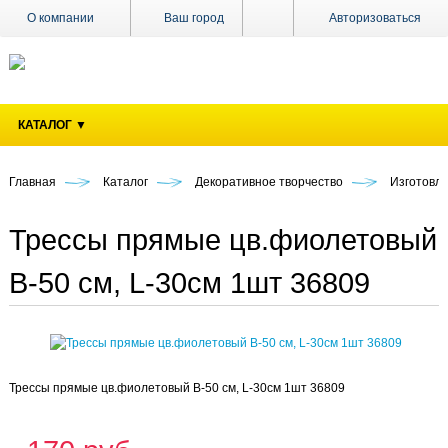
О компании
Ваш город
Авторизоваться
Доставка
Оплата
КАТАЛОГ ▼
Поставщикам
Наши
магазины
Главная
Каталог
Декоративное творчество
Изготовле
Новости
Трессы прямые цв.фиолетовый
Акции
B-50 см, L-30см 1шт 36809
Контакты
Трессы прямые цв.фиолетовый B-50 см, L-30см 1шт 36809