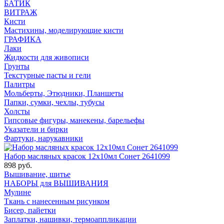
БАТИК
ВИТРАЖ
Кисти
Мастихины, моделирующие кисти
ГРАФИКА
Лаки
Жидкости для живописи
Грунты
Текстурные пасты и гели
Палитры
Мольберты, Этюдники, Планшеты
Папки, сумки, чехлы, тубусы
Холсты
Гипсовые фигуры, манекены, барельефы
Указатели и бирки
Фартуки, нарукавники
Набор масляных красок 12х10мл Сонет 2641099
898 руб.
Вышивание, шитье
НАБОРЫ для ВЫШИВАНИЯ
Мулине
Ткань с нанесенным рисунком
Бисер, пайетки
Заплатки, нашивки, термоаппликации