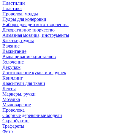
Пластилин
Пластика
Проволоа, молды
Пудры для колеровки
Наборы для детского творчества
Декоративное творчество
Алмазная мозаика, инструменты
Блестки, пудры
Валяние
Выжигание
Выращивание кристаллов
Золочение
Декупаж
Изготовление кукол и игрушек
Квиллинг
Красители для ткани
Ленты
Маркеры, ручки
Мозаика
Мыловарение
Проволока
Сборные деревянные модели
Скрапбукинг
Трафареты
Фетр