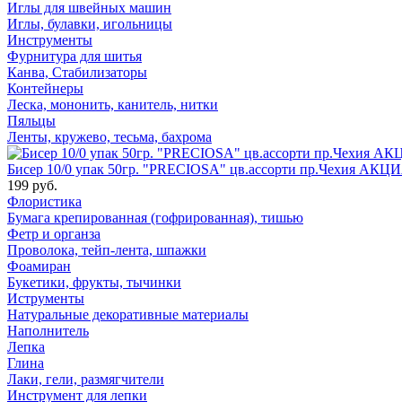
Иглы для швейных машин
Иглы, булавки, игольницы
Инструменты
Фурнитура для шитья
Канва, Стабилизаторы
Контейнеры
Леска, мононить, канитель, нитки
Пяльцы
Ленты, кружево, тесьма, бахрома
Бисер 10/0 упак 50гр. "PRECIOSA" цв.ассорти пр.Чехия АКЦИ
199 руб.
Флористика
Бумага крепированная (гофрированная), тишью
Фетр и органза
Проволока, тейп-лента, шпажки
Фоамиран
Букетики, фрукты, тычинки
Иструменты
Натуральные декоративные материалы
Наполнитель
Лепка
Глина
Лаки, гели, размягчители
Инструмент для лепки