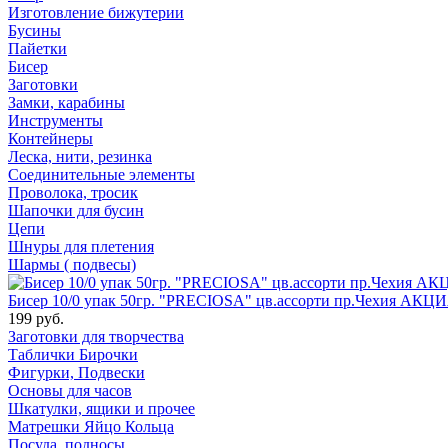
Изготовление бижутерии
Бусины
Пайетки
Бисер
Заготовки
Замки, карабины
Инструменты
Контейнеры
Леска, нити, резинка
Соединительные элементы
Проволока, тросик
Шапочки для бусин
Цепи
Шнуры для плетения
Шармы ( подвесы)
Бисер 10/0 упак 50гр. "PRECIOSA" цв.ассорти пр.Чехия АКЦИ
199 руб.
Заготовки для творчества
Таблички Бирочки
Фигурки, Подвески
Основы для часов
Шкатулки, ящики и прочее
Матрешки Яйцо Кольца
Посуда, подносы