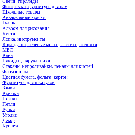
Свечи, гирлянды
Фоторамки, фурнитура для рам
Школьные товары
Акварельные краски
Гуашь
Альбом для рисования
Кисти
Лепка, инструменты
Карандаши, гелевые мелки, ластики, точилки
МЕЛ
Клей
Накидки, нарукавники
Стаканы-непроливайки, пеналы для кистей
Фломастеры
Цветная бумага, фольга, картон
Фурнитура для шкатулок
Замки
Крючки
Ножки
Петли
Ручки
Уголки
Декор
Крепеж