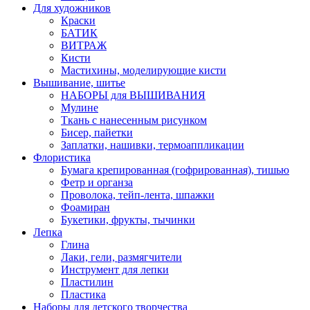
Для художников
Краски
БАТИК
ВИТРАЖ
Кисти
Мастихины, моделирующие кисти
Вышивание, шитье
НАБОРЫ для ВЫШИВАНИЯ
Мулине
Ткань с нанесенным рисунком
Бисер, пайетки
Заплатки, нашивки, термоаппликации
Флористика
Бумага крепированная (гофрированная), тишью
Фетр и органза
Проволока, тейп-лента, шпажки
Фоамиран
Букетики, фрукты, тычинки
Лепка
Глина
Лаки, гели, размягчители
Инструмент для лепки
Пластилин
Пластика
Наборы для детского творчества