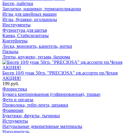
Бисер, пайетки
Заплатки, нашивки, термоаппликации
Иглы для швейных машин
Иглы, булавки, игольницы
Инструменты
Фурнитура для шитья
Канва, Стабилизаторы
Контейнеры
Леска, мононить, канитель, нитки
Пяльцы
Ленты, кружево, тесьма, бахрома
Бисер 10/0 упак 50гр. "PRECIOSA" цв.ассорти пр.Чехия
АКЦИЯ!
199 руб.
Флористика
Бумага крепированная (гофрированная), тишью
Фетр и органза
Проволока, тейп-лента, шпажки
Фоамиран
Букетики, фрукты, тычинки
Иструменты
Натуральные декоративные материалы
Наполнитель