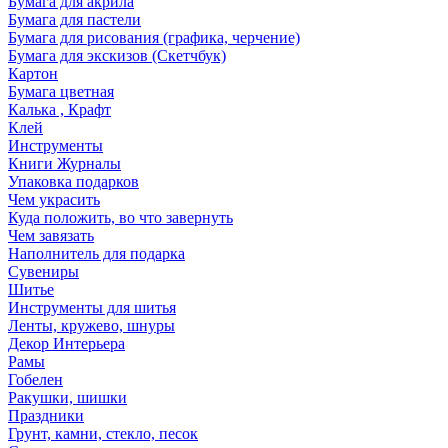
Бумага для акрила
Бумага для пастели
Бумага для рисования (графика, черчение)
Бумага для экскизов (Скетчбук)
Картон
Бумага цветная
Калька , Крафт
Клей
Инструменты
Книги Журналы
Упаковка подарков
Чем украсить
Куда положить, во что завернуть
Чем завязать
Наполнитель для подарка
Сувениры
Шитье
Инструменты для шитья
Ленты, кружево, шнуры
Декор Интерьера
Рамы
Гобелен
Ракушки, шишки
Праздники
Грунт, камни, стекло, песок