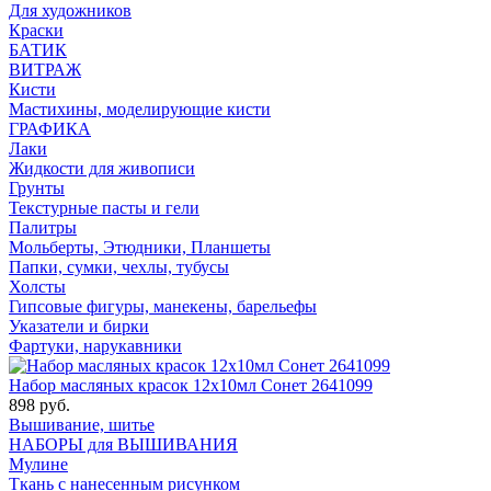
Для художников
Краски
БАТИК
ВИТРАЖ
Кисти
Мастихины, моделирующие кисти
ГРАФИКА
Лаки
Жидкости для живописи
Грунты
Текстурные пасты и гели
Палитры
Мольберты, Этюдники, Планшеты
Папки, сумки, чехлы, тубусы
Холсты
Гипсовые фигуры, манекены, барельефы
Указатели и бирки
Фартуки, нарукавники
Набор масляных красок 12х10мл Сонет 2641099
898 руб.
Вышивание, шитье
НАБОРЫ для ВЫШИВАНИЯ
Мулине
Ткань с нанесенным рисунком