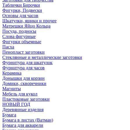
Таблички Бирочки
Фигурки, Подвески
Основы для часов
Шкатулки, ящики и прочее
Матрешки Яйцо Кольца
Посуда, подносы
Слова фигурные
Фигурки объемные
Пасха
Пенопласт заготовки
Стеклянные и металлические заготовки
Фурнитура для шкатулок
Фурнитура для часов
Керамика
Донышки для корзин
Домики, скворечники
Магниты
Мебель для кукол
Пластиковые заготовки
НОВЫЙ ГОД
Деревянные изделия
Бумага
Бумага в листах (Ватман)
Бумага для акварели