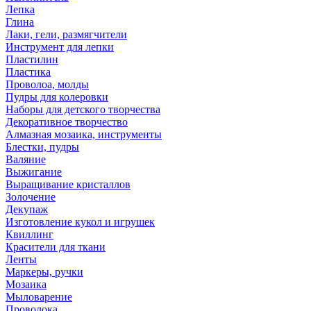
Лепка
Глина
Лаки, гели, размягчители
Инструмент для лепки
Пластилин
Пластика
Проволоа, молды
Пудры для колеровки
Наборы для детского творчества
Декоративное творчество
Алмазная мозаика, инструменты
Блестки, пудры
Валяние
Выжигание
Выращивание кристаллов
Золочение
Декупаж
Изготовление кукол и игрушек
Квиллинг
Красители для ткани
Ленты
Маркеры, ручки
Мозаика
Мыловарение
Проволока