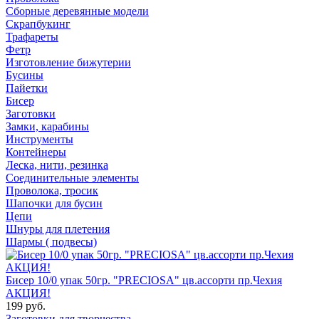
Сборные деревянные модели
Скрапбукинг
Трафареты
Фетр
Изготовление бижутерии
Бусины
Пайетки
Бисер
Заготовки
Замки, карабины
Инструменты
Контейнеры
Леска, нити, резинка
Соединительные элементы
Проволока, тросик
Шапочки для бусин
Цепи
Шнуры для плетения
Шармы ( подвесы)
Бисер 10/0 упак 50гр. "PRECIOSA" цв.ассорти пр.Чехия
АКЦИЯ!
199 руб.
Заготовки для творчества