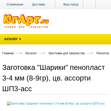
О компании
Доставка
Ваш город
Оплата
Поставщикам
Наши магазины
Новости
Акции
Контакты
КАТАЛОГ ▼
Главная
Каталог
Заготовки для творчества
Пенопласт
Заготовка "Шарики" пенопласт
3-4 мм (8-9гр), цв. ассорти
ШП3-асс