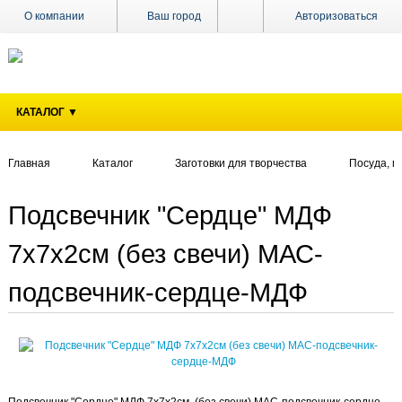
О компании
Ваш город
Авторизоваться
Доставка
Оплата
КАТАЛОГ ▼
Поставщикам
Наши
магазины
Главная
Каталог
Заготовки для творчества
Посуда, п
Новости
Подсвечник "Сердце" МДФ
Акции
7х7х2см (без свечи) МАС-
Контакты
подсвечник-сердце-МДФ
Подсвечник "Сердце" МДФ 7х7х2см (без свечи) МАС-подсвечник-сердце-