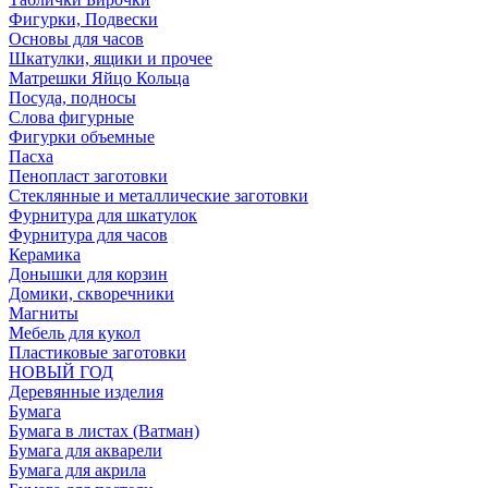
Фигурки, Подвески
Основы для часов
Шкатулки, ящики и прочее
Матрешки Яйцо Кольца
Посуда, подносы
Слова фигурные
Фигурки объемные
Пасха
Пенопласт заготовки
Стеклянные и металлические заготовки
Фурнитура для шкатулок
Фурнитура для часов
Керамика
Донышки для корзин
Домики, скворечники
Магниты
Мебель для кукол
Пластиковые заготовки
НОВЫЙ ГОД
Деревянные изделия
Бумага
Бумага в листах (Ватман)
Бумага для акварели
Бумага для акрила