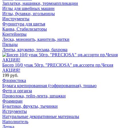
Заплатки, нашивки, термоаппликации
Иглы для швейных машин
Иглы, булавки, игольницы
Инструменты
Фурнитура для шитья
Канва, Стабилизаторы
Контейнеры
Леска, мононить, канитель, нитки
Пяльцы
Ленты, кружево, тесьма, бахрома
Бисер 10/0 упак 50гр. "PRECIOSA" цв.ассорти пр.Чехия
АКЦИЯ!
199 руб.
Флористика
Бумага крепированная (гофрированная), тишью
Фетр и органза
Проволока, тейп-лента, шпажки
Фоамиран
Букетики, фрукты, тычинки
Иструменты
Натуральные декоративные материалы
Наполнитель
Лепка