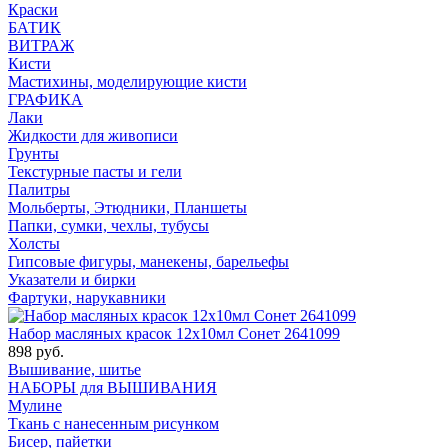
Краски
БАТИК
ВИТРАЖ
Кисти
Мастихины, моделирующие кисти
ГРАФИКА
Лаки
Жидкости для живописи
Грунты
Текстурные пасты и гели
Палитры
Мольберты, Этюдники, Планшеты
Папки, сумки, чехлы, тубусы
Холсты
Гипсовые фигуры, манекены, барельефы
Указатели и бирки
Фартуки, нарукавники
Набор масляных красок 12х10мл Сонет 2641099
898 руб.
Вышивание, шитье
НАБОРЫ для ВЫШИВАНИЯ
Мулине
Ткань с нанесенным рисунком
Бисер, пайетки