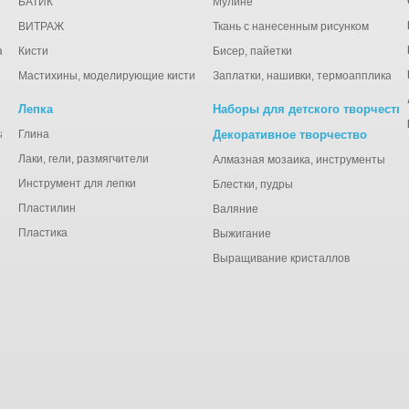
БАТИК
Мулине
ВИТРАЖ
Ткань с нанесенным рисунком
ации
Кисти
Бисер, пайетки
Мастихины, моделирующие кисти
Заплатки, нашивки, термоаппликаци
Лепка
Наборы для детского творчеств
анная), тишью
Глина
Декоративное творчество
Лаки, гели, размягчители
Алмазная мозаика, инструменты
Инструмент для лепки
Блестки, пудры
Пластилин
Валяние
Пластика
Выжигание
Выращивание кристаллов