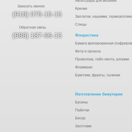
Аксессуары для вязания
Заказать звонок
Крючки
(918) 075-15-15
Заплатки, нашивки, термоапплик
Спицы
Обратная связь
(988) 187-66-15
Флористика
Бумага крепированная (гофриров
Фетр и органза
Проволока, тейп-лента, шпажки
Фоамиран
Букетики, фрукты, тычинки
Изготовление бижутерии
Бусины
Пайетки
Бисер
Заготовки