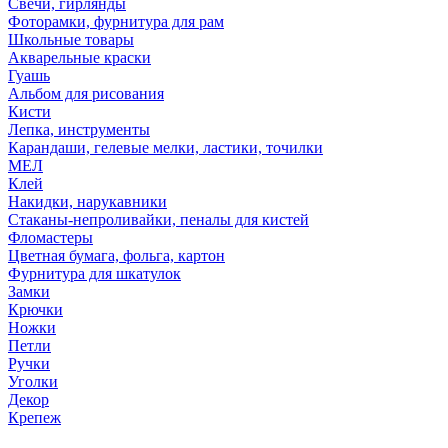
Свечи, гирлянды
Фоторамки, фурнитура для рам
Школьные товары
Акварельные краски
Гуашь
Альбом для рисования
Кисти
Лепка, инструменты
Карандаши, гелевые мелки, ластики, точилки
МЕЛ
Клей
Накидки, нарукавники
Стаканы-непроливайки, пеналы для кистей
Фломастеры
Цветная бумага, фольга, картон
Фурнитура для шкатулок
Замки
Крючки
Ножки
Петли
Ручки
Уголки
Декор
Крепеж