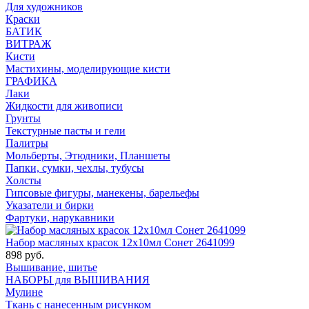
Для художников
Краски
БАТИК
ВИТРАЖ
Кисти
Мастихины, моделирующие кисти
ГРАФИКА
Лаки
Жидкости для живописи
Грунты
Текстурные пасты и гели
Палитры
Мольберты, Этюдники, Планшеты
Папки, сумки, чехлы, тубусы
Холсты
Гипсовые фигуры, манекены, барельефы
Указатели и бирки
Фартуки, нарукавники
Набор масляных красок 12х10мл Сонет 2641099
898 руб.
Вышивание, шитье
НАБОРЫ для ВЫШИВАНИЯ
Мулине
Ткань с нанесенным рисунком