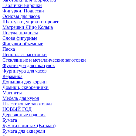
Таблички Бирочки
Фигурки, Подвески
Основы для часов
Шкатулки, ящики и прочее
Матрешки Яйцо Кольца
Посуда, подносы
Слова фигурные
Фигурки объемные
Пасха
Пенопласт заготовки
Стеклянные и металлические заготовки
Фурнитура для шкатулок
Фурнитура для часов
Керамика
Донышки для корзин
Домики, скворечники
Магниты
Мебель для кукол
Пластиковые заготовки
НОВЫЙ ГОД
Деревянные изделия
Бумага
Бумага в листах (Ватман)
Бумага для акварели