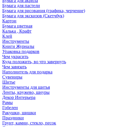
Бумага для акрила
Бумага для пастели
Бумага для рисования (графика, черчение)
Бумага для экскизов (Скетчбук)
Картон
Бумага цветная
Калька , Крафт
Клей
Инструменты
Книги Журналы
Упаковка подарков
Чем украсить
Куда положить, во что завернуть
Чем завязать
Наполнитель для подарка
Сувениры
Шитье
Инструменты для шитья
Ленты, кружево, шнуры
Декор Интерьера
Рамы
Гобелен
Ракушки, шишки
Праздники
Грунт, камни, стекло, песок