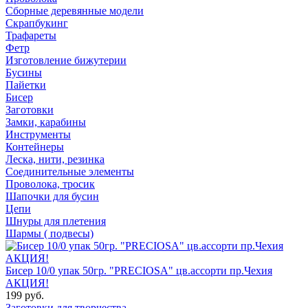
Сборные деревянные модели
Скрапбукинг
Трафареты
Фетр
Изготовление бижутерии
Бусины
Пайетки
Бисер
Заготовки
Замки, карабины
Инструменты
Контейнеры
Леска, нити, резинка
Соединительные элементы
Проволока, тросик
Шапочки для бусин
Цепи
Шнуры для плетения
Шармы ( подвесы)
Бисер 10/0 упак 50гр. "PRECIOSA" цв.ассорти пр.Чехия
АКЦИЯ!
199 руб.
Заготовки для творчества