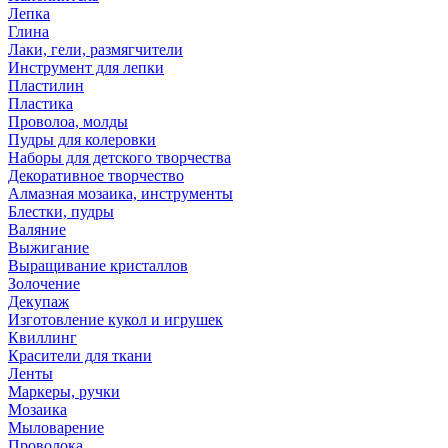
Лепка
Глина
Лаки, гели, размягчители
Инструмент для лепки
Пластилин
Пластика
Проволоа, молды
Пудры для колеровки
Наборы для детского творчества
Декоративное творчество
Алмазная мозаика, инструменты
Блестки, пудры
Валяние
Выжигание
Выращивание кристаллов
Золочение
Декупаж
Изготовление кукол и игрушек
Квиллинг
Красители для ткани
Ленты
Маркеры, ручки
Мозаика
Мыловарение
Проволока