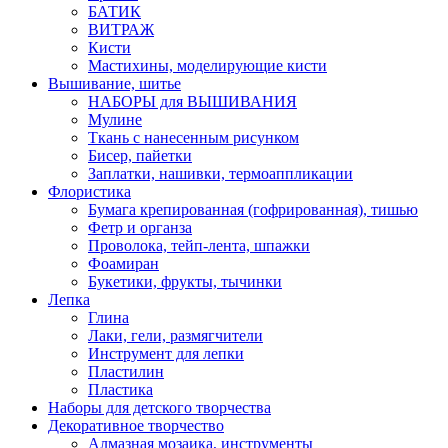
БАТИК
ВИТРАЖ
Кисти
Мастихины, моделирующие кисти
Вышивание, шитье
НАБОРЫ для ВЫШИВАНИЯ
Мулине
Ткань с нанесенным рисунком
Бисер, пайетки
Заплатки, нашивки, термоаппликации
Флористика
Бумага крепированная (гофрированная), тишью
Фетр и органза
Проволока, тейп-лента, шпажки
Фоамиран
Букетики, фрукты, тычинки
Лепка
Глина
Лаки, гели, размягчители
Инструмент для лепки
Пластилин
Пластика
Наборы для детского творчества
Декоративное творчество
Алмазная мозаика, инструменты