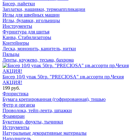
Бисер, пайетки
Заплатки, нашивки, термоаппликации
Иглы для швейных машин
Иглы, булавки, игольницы
Инструменты
Фурнитура для шитья
Канва, Стабилизаторы
Контейнеры
Леска, мононить, канитель, нитки
Пяльцы
Ленты, кружево, тесьма, бахрома
Бисер 10/0 упак 50гр. "PRECIOSA" цв.ассорти пр.Чехия
АКЦИЯ!
199 руб.
Флористика
Бумага крепированная (гофрированная), тишью
Фетр и органза
Проволока, тейп-лента, шпажки
Фоамиран
Букетики, фрукты, тычинки
Иструменты
Натуральные декоративные материалы
Наполнитель