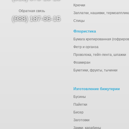
Крючки
Обратная связь
Заплатки, нашивки, термоапплик
(988) 187-66-15
Спицы
Флористика
Бумага крепированная (гофриров
Фетр и органза
Проволока, тейп-лента, шпажки
Фоамиран
Букетики, фрукты, тычинки
Изготовление бижутерии
Бусины
Пайетки
Бисер
Заготовки
Замки, карабины