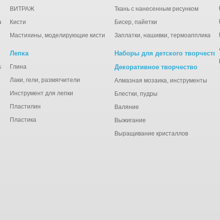
ВИТРАЖ
Ткань с нанесенным рисунком
ации
Кисти
Бисер, пайетки
Мастихины, моделирующие кисти
Заплатки, нашивки, термоаппликаци
Лепка
Наборы для детского творчеств
анная), тишью
Глина
Декоративное творчество
Лаки, гели, размягчители
Алмазная мозаика, инструменты
Инструмент для лепки
Блестки, пудры
Пластилин
Валяние
Пластика
Выжигание
Выращивание кристаллов