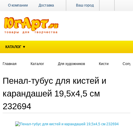
О компании
Доставка
Ваш город
Оплата
Поставщикам
Наши магазины
Новости
Акции
Контакты
КАТАЛОГ ▼
Главная
Каталог
Для художников
Кисти
Сопут
Пенал-тубус для кистей и
карандашей 19,5х4,5 см
232694