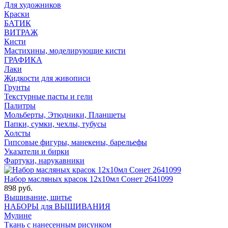
Для художников
Краски
БАТИК
ВИТРАЖ
Кисти
Мастихины, моделирующие кисти
ГРАФИКА
Лаки
Жидкости для живописи
Грунты
Текстурные пасты и гели
Палитры
Мольберты, Этюдники, Планшеты
Папки, сумки, чехлы, тубусы
Холсты
Гипсовые фигуры, манекены, барельефы
Указатели и бирки
Фартуки, нарукавники
Набор масляных красок 12х10мл Сонет 2641099
898 руб.
Вышивание, шитье
НАБОРЫ для ВЫШИВАНИЯ
Мулине
Ткань с нанесенным рисунком