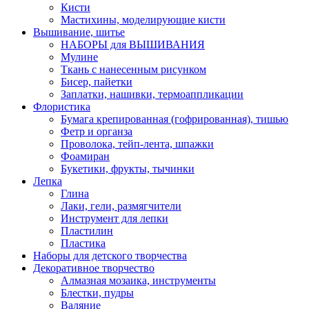
Кисти
Мастихины, моделирующие кисти
Вышивание, шитье
НАБОРЫ для ВЫШИВАНИЯ
Мулине
Ткань с нанесенным рисунком
Бисер, пайетки
Заплатки, нашивки, термоаппликации
Флористика
Бумага крепированная (гофрированная), тишью
Фетр и органза
Проволока, тейп-лента, шпажки
Фоамиран
Букетики, фрукты, тычинки
Лепка
Глина
Лаки, гели, размягчители
Инструмент для лепки
Пластилин
Пластика
Наборы для детского творчества
Декоративное творчество
Алмазная мозаика, инструменты
Блестки, пудры
Валяние