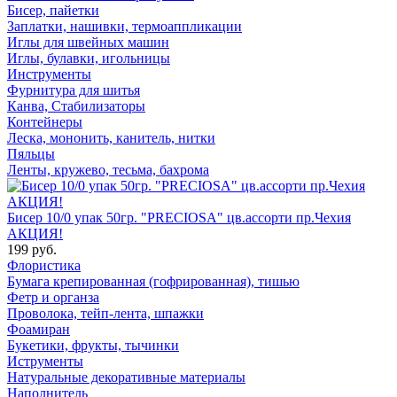
Бисер, пайетки
Заплатки, нашивки, термоаппликации
Иглы для швейных машин
Иглы, булавки, игольницы
Инструменты
Фурнитура для шитья
Канва, Стабилизаторы
Контейнеры
Леска, мононить, канитель, нитки
Пяльцы
Ленты, кружево, тесьма, бахрома
Бисер 10/0 упак 50гр. "PRECIOSA" цв.ассорти пр.Чехия
АКЦИЯ!
199 руб.
Флористика
Бумага крепированная (гофрированная), тишью
Фетр и органза
Проволока, тейп-лента, шпажки
Фоамиран
Букетики, фрукты, тычинки
Иструменты
Натуральные декоративные материалы
Наполнитель