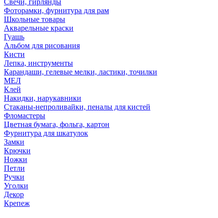
Свечи, гирлянды
Фоторамки, фурнитура для рам
Школьные товары
Акварельные краски
Гуашь
Альбом для рисования
Кисти
Лепка, инструменты
Карандаши, гелевые мелки, ластики, точилки
МЕЛ
Клей
Накидки, нарукавники
Стаканы-непроливайки, пеналы для кистей
Фломастеры
Цветная бумага, фольга, картон
Фурнитура для шкатулок
Замки
Крючки
Ножки
Петли
Ручки
Уголки
Декор
Крепеж