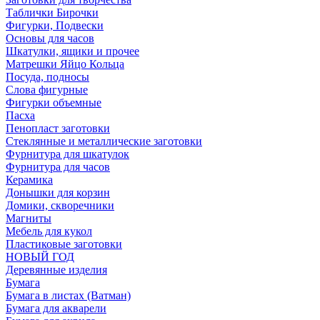
Таблички Бирочки
Фигурки, Подвески
Основы для часов
Шкатулки, ящики и прочее
Матрешки Яйцо Кольца
Посуда, подносы
Слова фигурные
Фигурки объемные
Пасха
Пенопласт заготовки
Стеклянные и металлические заготовки
Фурнитура для шкатулок
Фурнитура для часов
Керамика
Донышки для корзин
Домики, скворечники
Магниты
Мебель для кукол
Пластиковые заготовки
НОВЫЙ ГОД
Деревянные изделия
Бумага
Бумага в листах (Ватман)
Бумага для акварели