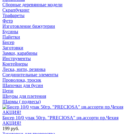
Сборные деревянные модели
Скрапбукинг
Трафареты
Фетр
Изготовление бижутерии
Бусины
Пайетки
Бисер
Заготовки
Замки, карабины
Инструменты
Контейнеры
Леска, нити, резинка
Соединительные элементы
Проволока, тросик
Шапочки для бусин
Цепи
Шнуры для плетения
Шармы ( подвесы)
Бисер 10/0 упак 50гр. "PRECIOSA" цв.ассорти пр.Чехия
АКЦИЯ!
199 руб.
Заготовки для творчества