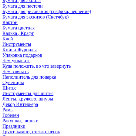
Бумага для акрила
Бумага для пастели
Бумага для рисования (графика, черчение)
Бумага для экскизов (Скетчбук)
Картон
Бумага цветная
Калька , Крафт
Клей
Инструменты
Книги Журналы
Упаковка подарков
Чем украсить
Куда положить, во что завернуть
Чем завязать
Наполнитель для подарка
Сувениры
Шитье
Инструменты для шитья
Ленты, кружево, шнуры
Декор Интерьера
Рамы
Гобелен
Ракушки, шишки
Праздники
Грунт, камни, стекло, песок