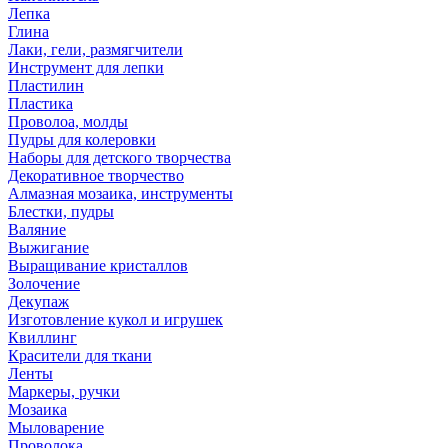
Лепка
Глина
Лаки, гели, размягчители
Инструмент для лепки
Пластилин
Пластика
Проволоа, молды
Пудры для колеровки
Наборы для детского творчества
Декоративное творчество
Алмазная мозаика, инструменты
Блестки, пудры
Валяние
Выжигание
Выращивание кристаллов
Золочение
Декупаж
Изготовление кукол и игрушек
Квиллинг
Красители для ткани
Ленты
Маркеры, ручки
Мозаика
Мыловарение
Проволока