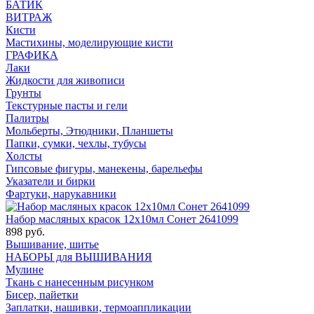
БАТИК
ВИТРАЖ
Кисти
Мастихины, моделирующие кисти
ГРАФИКА
Лаки
Жидкости для живописи
Грунты
Текстурные пасты и гели
Палитры
Мольберты, Этюдники, Планшеты
Папки, сумки, чехлы, тубусы
Холсты
Гипсовые фигуры, манекены, барельефы
Указатели и бирки
Фартуки, нарукавники
Набор масляных красок 12х10мл Сонет 2641099
898 руб.
Вышивание, шитье
НАБОРЫ для ВЫШИВАНИЯ
Мулине
Ткань с нанесенным рисунком
Бисер, пайетки
Заплатки, нашивки, термоаппликации