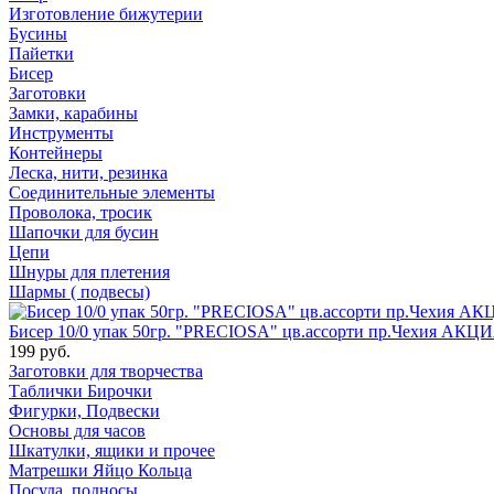
Изготовление бижутерии
Бусины
Пайетки
Бисер
Заготовки
Замки, карабины
Инструменты
Контейнеры
Леска, нити, резинка
Соединительные элементы
Проволока, тросик
Шапочки для бусин
Цепи
Шнуры для плетения
Шармы ( подвесы)
Бисер 10/0 упак 50гр. "PRECIOSA" цв.ассорти пр.Чехия АКЦИ
199 руб.
Заготовки для творчества
Таблички Бирочки
Фигурки, Подвески
Основы для часов
Шкатулки, ящики и прочее
Матрешки Яйцо Кольца
Посуда, подносы