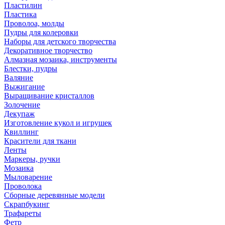
Пластилин
Пластика
Проволоа, молды
Пудры для колеровки
Наборы для детского творчества
Декоративное творчество
Алмазная мозаика, инструменты
Блестки, пудры
Валяние
Выжигание
Выращивание кристаллов
Золочение
Декупаж
Изготовление кукол и игрушек
Квиллинг
Красители для ткани
Ленты
Маркеры, ручки
Мозаика
Мыловарение
Проволока
Сборные деревянные модели
Скрапбукинг
Трафареты
Фетр