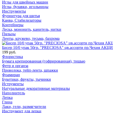
Иглы для швейных машин
Иглы, булавки, игольницы
Инструменты
Фурнитура для шитья
Канва, Стабилизаторы
Контейнеры
Леска, мононить, канитель, нитки
Пяльцы
Ленты, кружево, тесьма, бахрома
Бисер 10/0 упак 50гр. "PRECIOSA" цв.ассорти пр.Чехия АКЦИ
199 руб.
Флористика
Бумага крепированная (гофрированная), тишью
Фетр и органза
Проволока, тейп-лента, шпажки
Фоамиран
Букетики, фрукты, тычинки
Иструменты
Натуральные декоративные материалы
Наполнитель
Лепка
Глина
Лаки, гели, размягчители
Инструмент для лепки