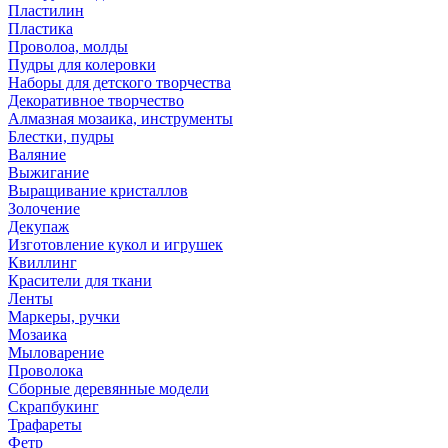
Пластилин
Пластика
Проволоа, молды
Пудры для колеровки
Наборы для детского творчества
Декоративное творчество
Алмазная мозаика, инструменты
Блестки, пудры
Валяние
Выжигание
Выращивание кристаллов
Золочение
Декупаж
Изготовление кукол и игрушек
Квиллинг
Красители для ткани
Ленты
Маркеры, ручки
Мозаика
Мыловарение
Проволока
Сборные деревянные модели
Скрапбукинг
Трафареты
Фетр