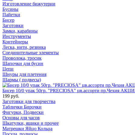
Изготовление бижутерии
Бусины
Пайетки
Бисер
Заготовки
Замки, карабины
Инструменты
Контейнеры
Леска, нити, резинка
Соединительные элементы
Проволока, тросик
Шапочки для бусин
Цепи
Шнуры для плетения
Шармы ( подвесы)
Бисер 10/0 упак 50гр. "PRECIOSA" цв.ассорти пр.Чехия АКЦИ
199 руб.
Заготовки для творчества
Таблички Бирочки
Фигурки, Подвески
Основы для часов
Шкатулки, ящики и прочее
Матрешки Яйцо Кольца
Посуда, подносы