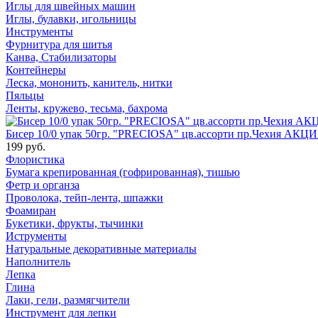
Иглы для швейных машин
Иглы, булавки, игольницы
Инструменты
Фурнитура для шитья
Канва, Стабилизаторы
Контейнеры
Леска, мононить, канитель, нитки
Пяльцы
Ленты, кружево, тесьма, бахрома
Бисер 10/0 упак 50гр. "PRECIOSA" цв.ассорти пр.Чехия АКЦИ
199 руб.
Флористика
Бумага крепированная (гофрированная), тишью
Фетр и органза
Проволока, тейп-лента, шпажки
Фоамиран
Букетики, фрукты, тычинки
Иструменты
Натуральные декоративные материалы
Наполнитель
Лепка
Глина
Лаки, гели, размягчители
Инструмент для лепки