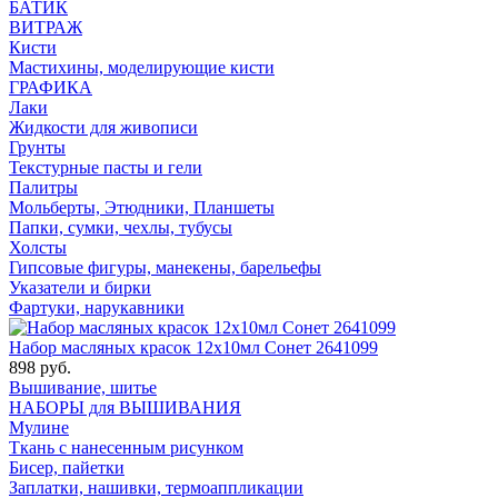
БАТИК
ВИТРАЖ
Кисти
Мастихины, моделирующие кисти
ГРАФИКА
Лаки
Жидкости для живописи
Грунты
Текстурные пасты и гели
Палитры
Мольберты, Этюдники, Планшеты
Папки, сумки, чехлы, тубусы
Холсты
Гипсовые фигуры, манекены, барельефы
Указатели и бирки
Фартуки, нарукавники
Набор масляных красок 12х10мл Сонет 2641099
898 руб.
Вышивание, шитье
НАБОРЫ для ВЫШИВАНИЯ
Мулине
Ткань с нанесенным рисунком
Бисер, пайетки
Заплатки, нашивки, термоаппликации