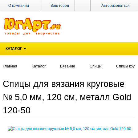
О компании
Ваш город
Авторизоваться
Доставка
Оплата
Поставщикам
КАТАЛОГ ▼
Наши
магазины
Главная
Каталог
Вязание
Спицы
Спицы круг
Новости
Акции
Спицы для вязания круговые
Контакты
№ 5,0 мм, 120 см, металл Gold
120-50