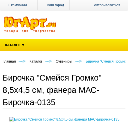
О компании
Ваш город
Авторизоваться
Доставка
Оплата
Поставщикам
КАТАЛОГ ▼
Наши
магазины
Главная
Каталог
Сувениры
Бирочка "Смейся Громко"
Новости
Акции
Бирочка "Смейся Громко"
Контакты
8,5х4,5 см, фанера МАС-
Бирочка-0135