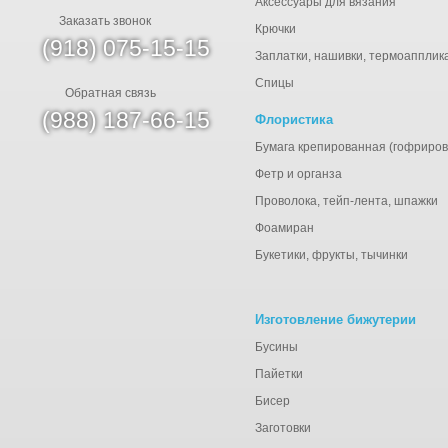
Аксессуары для вязания
Заказать звонок
Крючки
(918) 075-15-15
Заплатки, нашивки, термоапплик
Спицы
Обратная связь
(988) 187-66-15
Флористика
Бумага крепированная (гофриров
Фетр и органза
Проволока, тейп-лента, шпажки
Фоамиран
Букетики, фрукты, тычинки
Изготовление бижутерии
Бусины
Пайетки
Бисер
Заготовки