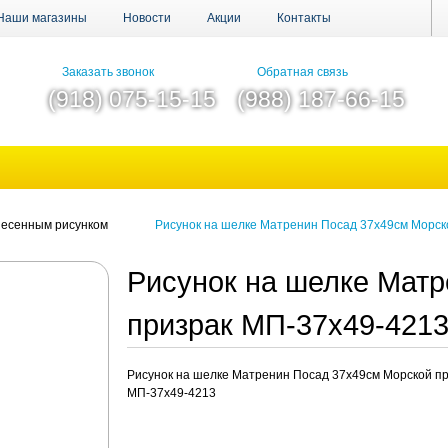
Наши магазины
Новости
Акции
Контакты
Заказать звонок
Обратная связь
(918) 075-15-15
(988) 187-66-15
анесенным рисунком
Рисунок на шелке Матренин Посад 37х49см Морск
Рисунок на шелке Мат
призрак МП-37х49-421
Рисунок на шелке Матренин Посад 37х49см Морской п
МП-37х49-4213