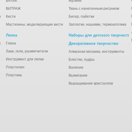
БАТИК
Мулине
ВИТРАЖ
Ткань с нанесенным рисунком
ации
Кисти
Бисер, пайетки
Мастихины, моделирующие кисти
Заплатки, нашивки, термоаппликаци
Лепка
Наборы для детского творчеств
анная), тишью
Глина
Декоративное творчество
Лаки, гели, размягчители
Алмазная мозаика, инструменты
Инструмент для лепки
Блестки, пудры
Пластилин
Валяние
Пластика
Выжигание
Выращивание кристаллов