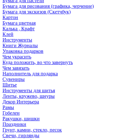
Бумага для пастели
Бумага для рисования (графика, черчение)
Бумага для экскизов (Скетчбук)
Картон
Бумага цветная
Калька , Крафт
Клей
Инструменты
Книги Журналы
Упаковка подарков
Чем украсить
Куда положить, во что завернуть
Чем завязать
Наполнитель для подарка
Сувениры
Шитье
Инструменты для шитья
Ленты, кружево, шнуры
Декор Интерьера
Рамы
Гобелен
Ракушки, шишки
Праздники
Грунт, камни, стекло, песок
Свечи, гирлянды