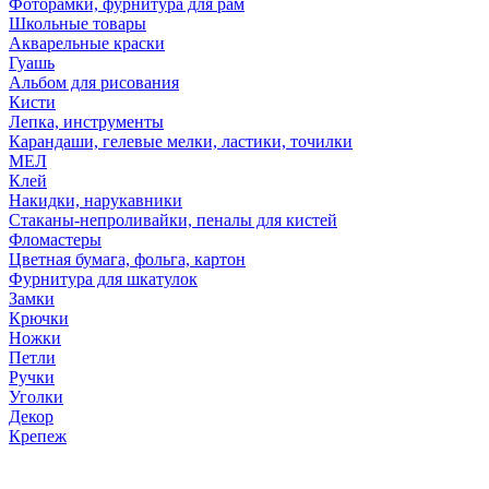
Фоторамки, фурнитура для рам
Школьные товары
Акварельные краски
Гуашь
Альбом для рисования
Кисти
Лепка, инструменты
Карандаши, гелевые мелки, ластики, точилки
МЕЛ
Клей
Накидки, нарукавники
Стаканы-непроливайки, пеналы для кистей
Фломастеры
Цветная бумага, фольга, картон
Фурнитура для шкатулок
Замки
Крючки
Ножки
Петли
Ручки
Уголки
Декор
Крепеж