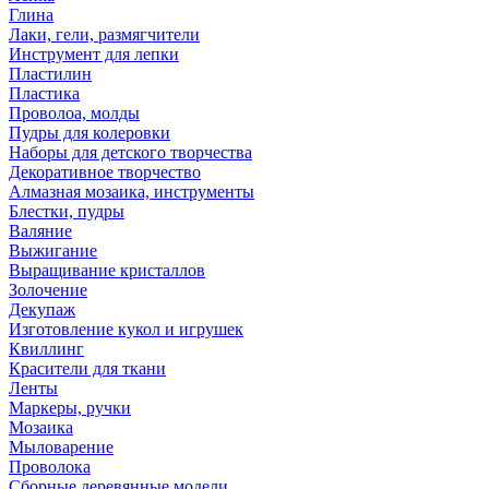
Глина
Лаки, гели, размягчители
Инструмент для лепки
Пластилин
Пластика
Проволоа, молды
Пудры для колеровки
Наборы для детского творчества
Декоративное творчество
Алмазная мозаика, инструменты
Блестки, пудры
Валяние
Выжигание
Выращивание кристаллов
Золочение
Декупаж
Изготовление кукол и игрушек
Квиллинг
Красители для ткани
Ленты
Маркеры, ручки
Мозаика
Мыловарение
Проволока
Сборные деревянные модели