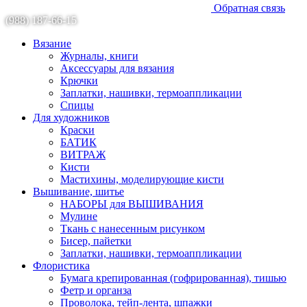
Обратная связь
(988) 187-66-15
Вязание
Журналы, книги
Аксессуары для вязания
Крючки
Заплатки, нашивки, термоаппликации
Спицы
Для художников
Краски
БАТИК
ВИТРАЖ
Кисти
Мастихины, моделирующие кисти
Вышивание, шитье
НАБОРЫ для ВЫШИВАНИЯ
Мулине
Ткань с нанесенным рисунком
Бисер, пайетки
Заплатки, нашивки, термоаппликации
Флористика
Бумага крепированная (гофрированная), тишью
Фетр и органза
Проволока, тейп-лента, шпажки