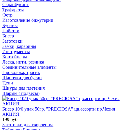
Скрапбукинг
Трафареты
Фетр
Изготовление бижутерии
Бусины
Пайетки
Бисер
Заготовки
Замки, карабины
Инструменты
Контейнеры
Леска, нити, резинка
Соединительные элементы
Проволока, тросик
Шапочки для бусин
Цепи
Шнуры для плетения
Шармы ( подвесы)
Бисер 10/0 упак 50гр. "PRECIOSA" цв.ассорти пр.Чехия
АКЦИЯ!
199 руб.
Заготовки для творчества
Таблички Бирочки