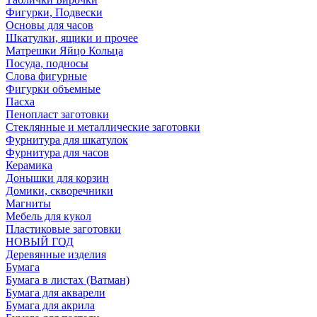
Фигурки, Подвески
Основы для часов
Шкатулки, ящики и прочее
Матрешки Яйцо Кольца
Посуда, подносы
Слова фигурные
Фигурки объемные
Пасха
Пенопласт заготовки
Стеклянные и металлические заготовки
Фурнитура для шкатулок
Фурнитура для часов
Керамика
Донышки для корзин
Домики, скворечники
Магниты
Мебель для кукол
Пластиковые заготовки
НОВЫЙ ГОД
Деревянные изделия
Бумага
Бумага в листах (Ватман)
Бумага для акварели
Бумага для акрила