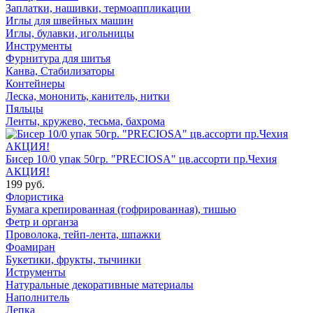
Заплатки, нашивки, термоаппликации
Иглы для швейных машин
Иглы, булавки, игольницы
Инструменты
Фурнитура для шитья
Канва, Стабилизаторы
Контейнеры
Леска, мононить, канитель, нитки
Пяльцы
Ленты, кружево, тесьма, бахрома
Бисер 10/0 упак 50гр. "PRECIOSA" цв.ассорти пр.Чехия
АКЦИЯ!
199 руб.
Флористика
Бумага крепированная (гофрированная), тишью
Фетр и органза
Проволока, тейп-лента, шпажки
Фоамиран
Букетики, фрукты, тычинки
Иструменты
Натуральные декоративные материалы
Наполнитель
Лепка