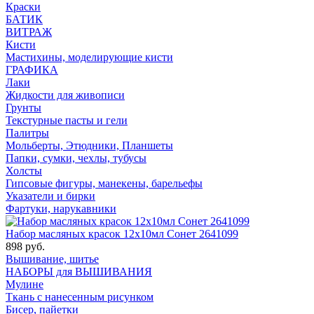
Краски
БАТИК
ВИТРАЖ
Кисти
Мастихины, моделирующие кисти
ГРАФИКА
Лаки
Жидкости для живописи
Грунты
Текстурные пасты и гели
Палитры
Мольберты, Этюдники, Планшеты
Папки, сумки, чехлы, тубусы
Холсты
Гипсовые фигуры, манекены, барельефы
Указатели и бирки
Фартуки, нарукавники
Набор масляных красок 12х10мл Сонет 2641099
898 руб.
Вышивание, шитье
НАБОРЫ для ВЫШИВАНИЯ
Мулине
Ткань с нанесенным рисунком
Бисер, пайетки