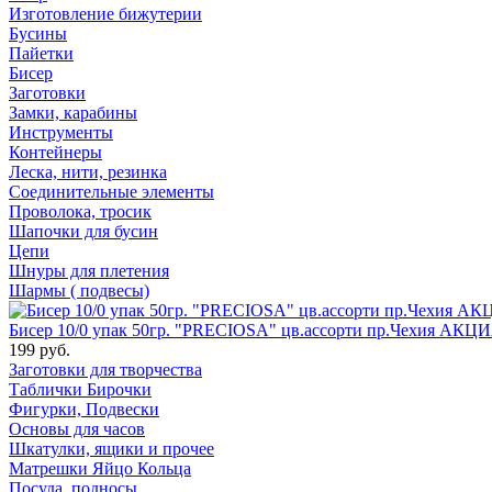
Изготовление бижутерии
Бусины
Пайетки
Бисер
Заготовки
Замки, карабины
Инструменты
Контейнеры
Леска, нити, резинка
Соединительные элементы
Проволока, тросик
Шапочки для бусин
Цепи
Шнуры для плетения
Шармы ( подвесы)
Бисер 10/0 упак 50гр. "PRECIOSA" цв.ассорти пр.Чехия АКЦИ
199 руб.
Заготовки для творчества
Таблички Бирочки
Фигурки, Подвески
Основы для часов
Шкатулки, ящики и прочее
Матрешки Яйцо Кольца
Посуда, подносы