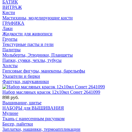
БАТИК
ВИТРАЖ
Кисти
Мастихины, моделирующие кисти
ГРАФИКА
Лаки
Жидкости для живописи
Грунты
Текстурные пасты и гели
Палитры
Мольберты, Этюдники, Планшеты
Папки, сумки, чехлы, тубусы
Холсты
Гипсовые фигуры, манекены, барельефы
Указатели и бирки
Фартуки, нарукавники
Набор масляных красок 12х10мл Сонет 2641099
898 руб.
Вышивание, шитье
НАБОРЫ для ВЫШИВАНИЯ
Мулине
Ткань с нанесенным рисунком
Бисер, пайетки
Заплатки, нашивки, термоаппликации