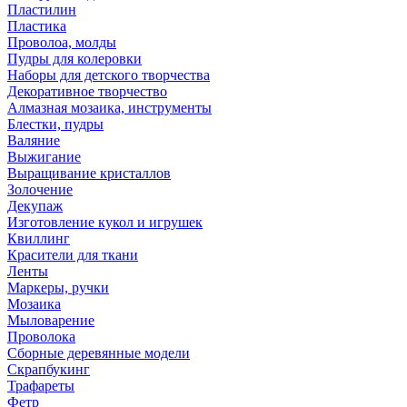
Пластилин
Пластика
Проволоа, молды
Пудры для колеровки
Наборы для детского творчества
Декоративное творчество
Алмазная мозаика, инструменты
Блестки, пудры
Валяние
Выжигание
Выращивание кристаллов
Золочение
Декупаж
Изготовление кукол и игрушек
Квиллинг
Красители для ткани
Ленты
Маркеры, ручки
Мозаика
Мыловарение
Проволока
Сборные деревянные модели
Скрапбукинг
Трафареты
Фетр