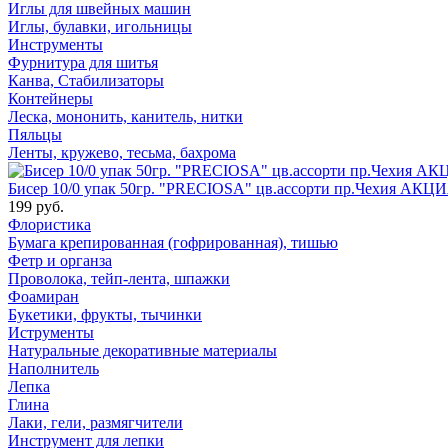
Иглы для швейных машин
Иглы, булавки, игольницы
Инструменты
Фурнитура для шитья
Канва, Стабилизаторы
Контейнеры
Леска, мононить, канитель, нитки
Пяльцы
Ленты, кружево, тесьма, бахрома
Бисер 10/0 упак 50гр. "PRECIOSA" цв.ассорти пр.Чехия АКЦИ
199 руб.
Флористика
Бумага крепированная (гофрированная), тишью
Фетр и органза
Проволока, тейп-лента, шпажки
Фоамиран
Букетики, фрукты, тычинки
Иструменты
Натуральные декоративные материалы
Наполнитель
Лепка
Глина
Лаки, гели, размягчители
Инструмент для лепки