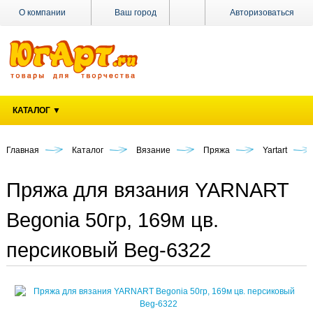
О компании
Ваш город
Авторизоваться
Доставка
Оплата
Поставщикам
КАТАЛОГ ▼
Наши
магазины
Главная
Каталог
Вязание
Пряжа
Yartart
Новости
Акции
Пряжа для вязания YARNART
Контакты
Begonia 50гр, 169м цв.
персиковый Beg-6322