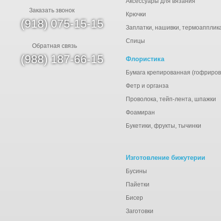
Аксессуары для вязания
Заказать звонок
Крючки
(918) 075-15-15
Заплатки, нашивки, термоапплик
Спицы
Обратная связь
(988) 187-66-15
Флористика
Бумага крепированная (гофриров
Фетр и органза
Проволока, тейп-лента, шпажки
Фоамиран
Букетики, фрукты, тычинки
Изготовление бижутерии
Бусины
Пайетки
Бисер
Заготовки