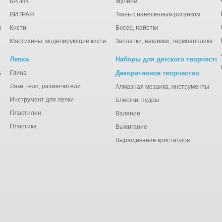
БАТИК
Мулине
ВИТРАЖ
Ткань с нанесенным рисунком
ации
Кисти
Бисер, пайетки
Мастихины, моделирующие кисти
Заплатки, нашивки, термоаппликаци
Лепка
Наборы для детского творчеств
анная), тишью
Глина
Декоративное творчество
Лаки, гели, размягчители
Алмазная мозаика, инструменты
Инструмент для лепки
Блестки, пудры
Пластилин
Валяние
Пластика
Выжигание
Выращивание кристаллов