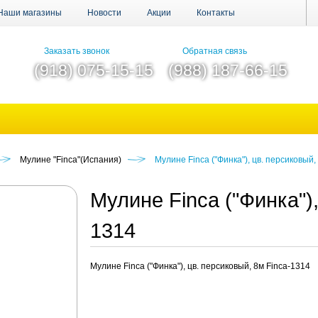
Наши магазины
Новости
Акции
Контакты
Заказать звонок
Обратная связь
(918) 075-15-15
(988) 187-66-15
Мулине "Finca"(Испания)
Мулине Finca ("Финка"), цв. персиковый,
Мулине Finca ("Финка"),
1314
Мулине Finca ("Финка"), цв. персиковый, 8м Finca-1314