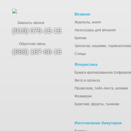
Вязание
Журналы, книги
Заказать звонок
(918) 075-15-15
Аксессуары для вязания
Крючки
Обратная связь
Заплатки, нашивки, термоапплик
(988) 187-66-15
Спицы
Флористика
Бумага крепированная (гофриров
Фетр и органза
Проволока, тейп-лента, шпажки
Фоамиран
Букетики, фрукты, тычинки
Изготовление бижутерии
Бусины