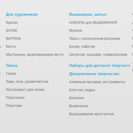
Для художников
Вышивание, шитье
Краски
НАБОРЫ для ВЫШИВАНИЯ
БАТИК
Мулине
ВИТРАЖ
Ткань с нанесенным рисунком
ации
Кисти
Бисер, пайетки
Мастихины, моделирующие кисти
Заплатки, нашивки, термоаппликаци
Лепка
Наборы для детского творчеств
анная), тишью
Глина
Декоративное творчество
Лаки, гели, размягчители
Алмазная мозаика, инструменты
Инструмент для лепки
Блестки, пудры
Пластилин
Валяние
Пластика
Выжигание
Выращивание кристаллов