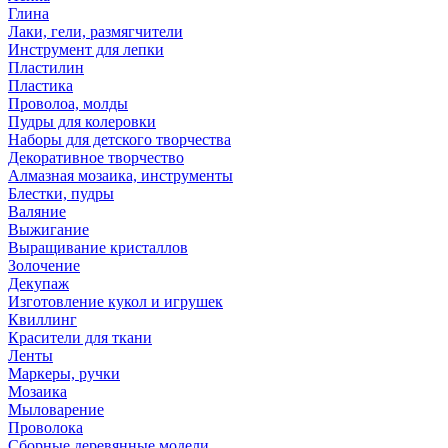
Глина
Лаки, гели, размягчители
Инструмент для лепки
Пластилин
Пластика
Проволоа, молды
Пудры для колеровки
Наборы для детского творчества
Декоративное творчество
Алмазная мозаика, инструменты
Блестки, пудры
Валяние
Выжигание
Выращивание кристаллов
Золочение
Декупаж
Изготовление кукол и игрушек
Квиллинг
Красители для ткани
Ленты
Маркеры, ручки
Мозаика
Мыловарение
Проволока
Сборные деревянные модели