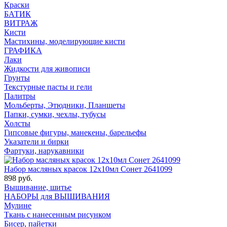
Краски
БАТИК
ВИТРАЖ
Кисти
Мастихины, моделирующие кисти
ГРАФИКА
Лаки
Жидкости для живописи
Грунты
Текстурные пасты и гели
Палитры
Мольберты, Этюдники, Планшеты
Папки, сумки, чехлы, тубусы
Холсты
Гипсовые фигуры, манекены, барельефы
Указатели и бирки
Фартуки, нарукавники
Набор масляных красок 12х10мл Сонет 2641099
898 руб.
Вышивание, шитье
НАБОРЫ для ВЫШИВАНИЯ
Мулине
Ткань с нанесенным рисунком
Бисер, пайетки