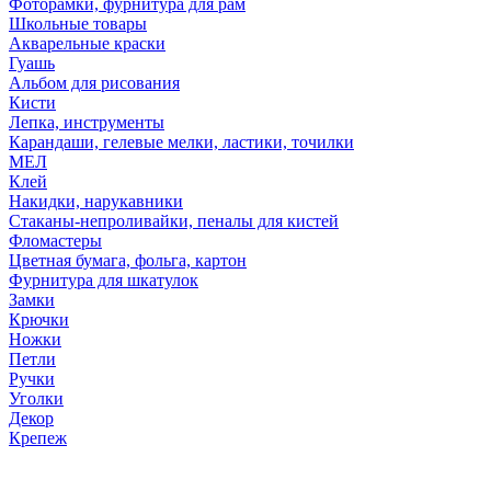
Фоторамки, фурнитура для рам
Школьные товары
Акварельные краски
Гуашь
Альбом для рисования
Кисти
Лепка, инструменты
Карандаши, гелевые мелки, ластики, точилки
МЕЛ
Клей
Накидки, нарукавники
Стаканы-непроливайки, пеналы для кистей
Фломастеры
Цветная бумага, фольга, картон
Фурнитура для шкатулок
Замки
Крючки
Ножки
Петли
Ручки
Уголки
Декор
Крепеж