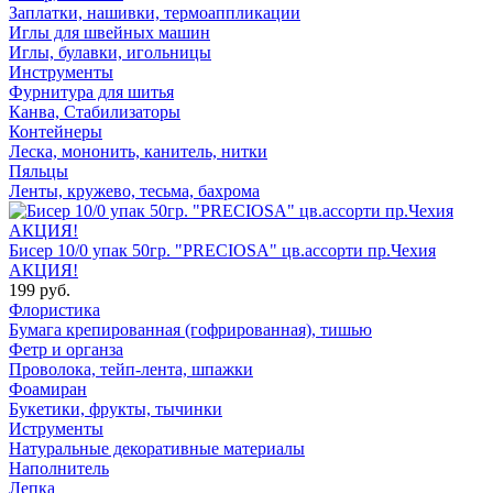
Заплатки, нашивки, термоаппликации
Иглы для швейных машин
Иглы, булавки, игольницы
Инструменты
Фурнитура для шитья
Канва, Стабилизаторы
Контейнеры
Леска, мононить, канитель, нитки
Пяльцы
Ленты, кружево, тесьма, бахрома
Бисер 10/0 упак 50гр. "PRECIOSA" цв.ассорти пр.Чехия
АКЦИЯ!
199 руб.
Флористика
Бумага крепированная (гофрированная), тишью
Фетр и органза
Проволока, тейп-лента, шпажки
Фоамиран
Букетики, фрукты, тычинки
Иструменты
Натуральные декоративные материалы
Наполнитель
Лепка