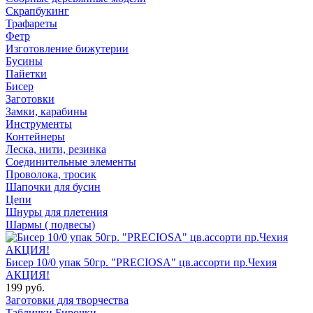
Скрапбукинг
Трафареты
Фетр
Изготовление бижутерии
Бусины
Пайетки
Бисер
Заготовки
Замки, карабины
Инструменты
Контейнеры
Леска, нити, резинка
Соединительные элементы
Проволока, тросик
Шапочки для бусин
Цепи
Шнуры для плетения
Шармы ( подвесы)
Бисер 10/0 упак 50гр. "PRECIOSA" цв.ассорти пр.Чехия
АКЦИЯ!
199 руб.
Заготовки для творчества
Таблички Бирочки