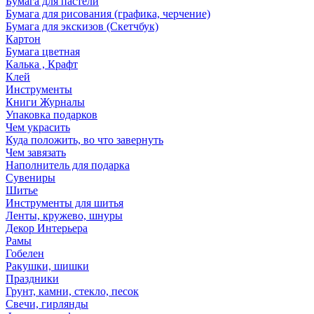
Бумага для пастели
Бумага для рисования (графика, черчение)
Бумага для экскизов (Скетчбук)
Картон
Бумага цветная
Калька , Крафт
Клей
Инструменты
Книги Журналы
Упаковка подарков
Чем украсить
Куда положить, во что завернуть
Чем завязать
Наполнитель для подарка
Сувениры
Шитье
Инструменты для шитья
Ленты, кружево, шнуры
Декор Интерьера
Рамы
Гобелен
Ракушки, шишки
Праздники
Грунт, камни, стекло, песок
Свечи, гирлянды