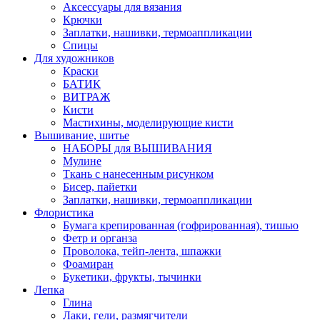
Аксессуары для вязания
Крючки
Заплатки, нашивки, термоаппликации
Спицы
Для художников
Краски
БАТИК
ВИТРАЖ
Кисти
Мастихины, моделирующие кисти
Вышивание, шитье
НАБОРЫ для ВЫШИВАНИЯ
Мулине
Ткань с нанесенным рисунком
Бисер, пайетки
Заплатки, нашивки, термоаппликации
Флористика
Бумага крепированная (гофрированная), тишью
Фетр и органза
Проволока, тейп-лента, шпажки
Фоамиран
Букетики, фрукты, тычинки
Лепка
Глина
Лаки, гели, размягчители