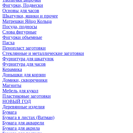
Фигурки, Подвески
Основы для часов
Шкатулки, ящики и прочее
Матрешки Яйцо Кольца
Посуда, подносы
Слова фигурные
Фигурки объемные
Пасха
Пенопласт заготовки
Стеклянные и металлические заготовки
Фурнитура для шкатулок
Фурнитура для часов
Керамика
Донышки для корзин
Домики, скворечники
Магниты
Мебель для кукол
Пластиковые заготовки
НОВЫЙ ГОД
Деревянные изделия
Бумага
Бумага в листах (Ватман)
Бумага для акварели
Бумага для акрила