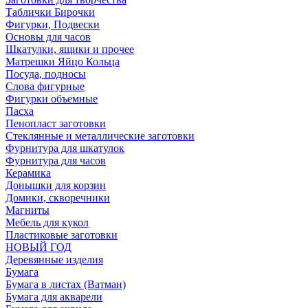
Таблички Бирочки
Фигурки, Подвески
Основы для часов
Шкатулки, ящики и прочее
Матрешки Яйцо Кольца
Посуда, подносы
Слова фигурные
Фигурки объемные
Пасха
Пенопласт заготовки
Стеклянные и металлические заготовки
Фурнитура для шкатулок
Фурнитура для часов
Керамика
Донышки для корзин
Домики, скворечники
Магниты
Мебель для кукол
Пластиковые заготовки
НОВЫЙ ГОД
Деревянные изделия
Бумага
Бумага в листах (Ватман)
Бумага для акварели