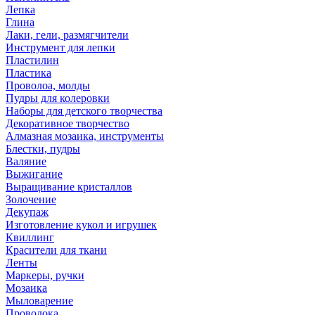
Лепка
Глина
Лаки, гели, размягчители
Инструмент для лепки
Пластилин
Пластика
Проволоа, молды
Пудры для колеровки
Наборы для детского творчества
Декоративное творчество
Алмазная мозаика, инструменты
Блестки, пудры
Валяние
Выжигание
Выращивание кристаллов
Золочение
Декупаж
Изготовление кукол и игрушек
Квиллинг
Красители для ткани
Ленты
Маркеры, ручки
Мозаика
Мыловарение
Проволока