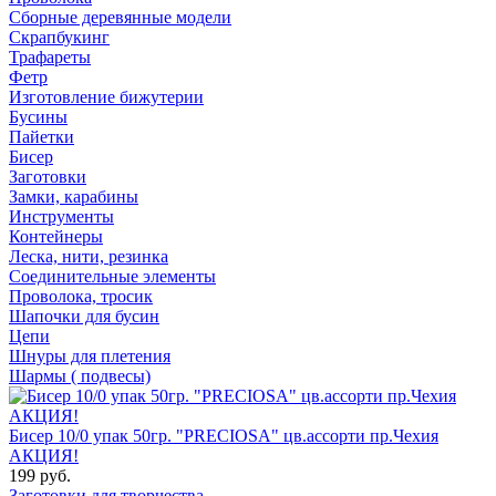
Сборные деревянные модели
Скрапбукинг
Трафареты
Фетр
Изготовление бижутерии
Бусины
Пайетки
Бисер
Заготовки
Замки, карабины
Инструменты
Контейнеры
Леска, нити, резинка
Соединительные элементы
Проволока, тросик
Шапочки для бусин
Цепи
Шнуры для плетения
Шармы ( подвесы)
Бисер 10/0 упак 50гр. "PRECIOSA" цв.ассорти пр.Чехия
АКЦИЯ!
199 руб.
Заготовки для творчества