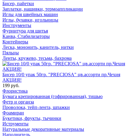
Бисер, пайетки
Заплатки, нашивки, термоаппликации
Иглы для швейных машин
Иглы, булавки, игольницы
Инструменты
Фурнитура для шитья
Канва, Стабилизаторы
Контейнеры
Леска, мононить, канитель, нитки
Пяльцы
Ленты, кружево, тесьма, бахрома
Бисер 10/0 упак 50гр. "PRECIOSA" цв.ассорти пр.Чехия
АКЦИЯ!
199 руб.
Флористика
Бумага крепированная (гофрированная), тишью
Фетр и органза
Проволока, тейп-лента, шпажки
Фоамиран
Букетики, фрукты, тычинки
Иструменты
Натуральные декоративные материалы
Наполнитель