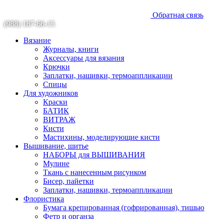
Обратная связь
(988) 187-66-15
Вязание
Журналы, книги
Аксессуары для вязания
Крючки
Заплатки, нашивки, термоаппликации
Спицы
Для художников
Краски
БАТИК
ВИТРАЖ
Кисти
Мастихины, моделирующие кисти
Вышивание, шитье
НАБОРЫ для ВЫШИВАНИЯ
Мулине
Ткань с нанесенным рисунком
Бисер, пайетки
Заплатки, нашивки, термоаппликации
Флористика
Бумага крепированная (гофрированная), тишью
Фетр и органза