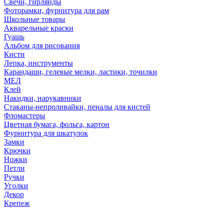
Свечи, гирлянды
Фоторамки, фурнитура для рам
Школьные товары
Акварельные краски
Гуашь
Альбом для рисования
Кисти
Лепка, инструменты
Карандаши, гелевые мелки, ластики, точилки
МЕЛ
Клей
Накидки, нарукавники
Стаканы-непроливайки, пеналы для кистей
Фломастеры
Цветная бумага, фольга, картон
Фурнитура для шкатулок
Замки
Крючки
Ножки
Петли
Ручки
Уголки
Декор
Крепеж