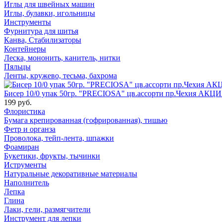
Иглы для швейных машин
Иглы, булавки, игольницы
Инструменты
Фурнитура для шитья
Канва, Стабилизаторы
Контейнеры
Леска, мононить, канитель, нитки
Пяльцы
Ленты, кружево, тесьма, бахрома
Бисер 10/0 упак 50гр. "PRECIOSA" цв.ассорти пр.Чехия АКЦИ
199 руб.
Флористика
Бумага крепированная (гофрированная), тишью
Фетр и органза
Проволока, тейп-лента, шпажки
Фоамиран
Букетики, фрукты, тычинки
Иструменты
Натуральные декоративные материалы
Наполнитель
Лепка
Глина
Лаки, гели, размягчители
Инструмент для лепки