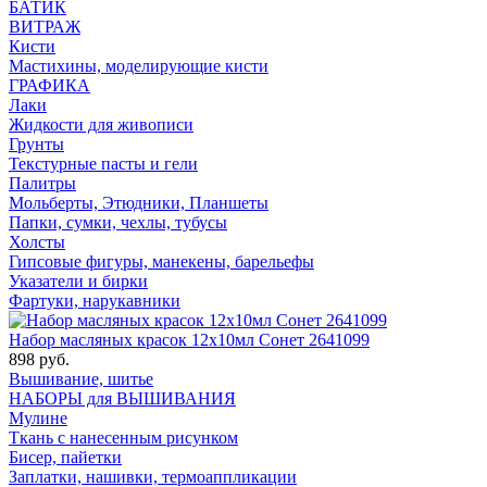
БАТИК
ВИТРАЖ
Кисти
Мастихины, моделирующие кисти
ГРАФИКА
Лаки
Жидкости для живописи
Грунты
Текстурные пасты и гели
Палитры
Мольберты, Этюдники, Планшеты
Папки, сумки, чехлы, тубусы
Холсты
Гипсовые фигуры, манекены, барельефы
Указатели и бирки
Фартуки, нарукавники
Набор масляных красок 12х10мл Сонет 2641099
898 руб.
Вышивание, шитье
НАБОРЫ для ВЫШИВАНИЯ
Мулине
Ткань с нанесенным рисунком
Бисер, пайетки
Заплатки, нашивки, термоаппликации