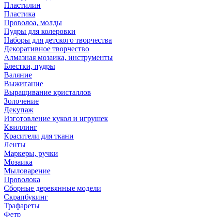
Пластилин
Пластика
Проволоа, молды
Пудры для колеровки
Наборы для детского творчества
Декоративное творчество
Алмазная мозаика, инструменты
Блестки, пудры
Валяние
Выжигание
Выращивание кристаллов
Золочение
Декупаж
Изготовление кукол и игрушек
Квиллинг
Красители для ткани
Ленты
Маркеры, ручки
Мозаика
Мыловарение
Проволока
Сборные деревянные модели
Скрапбукинг
Трафареты
Фетр