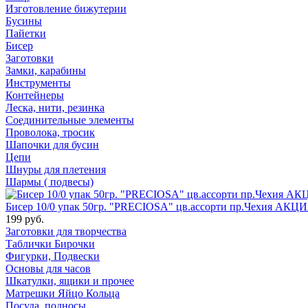
Изготовление бижутерии
Бусины
Пайетки
Бисер
Заготовки
Замки, карабины
Инструменты
Контейнеры
Леска, нити, резинка
Соединительные элементы
Проволока, тросик
Шапочки для бусин
Цепи
Шнуры для плетения
Шармы ( подвесы)
Бисер 10/0 упак 50гр. "PRECIOSA" цв.ассорти пр.Чехия АКЦИ
199 руб.
Заготовки для творчества
Таблички Бирочки
Фигурки, Подвески
Основы для часов
Шкатулки, ящики и прочее
Матрешки Яйцо Кольца
Посуда, подносы