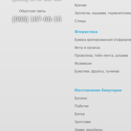
Крючки
Обратная связь
Заплатки, нашивки, термоапплик
(988) 187-66-15
Спицы
Флористика
Бумага крепированная (гофриров
Фетр и органза
Проволока, тейп-лента, шпажки
Фоамиран
Букетики, фрукты, тычинки
Изготовление бижутерии
Бусины
Пайетки
Бисер
Заготовки
Замки, карабины