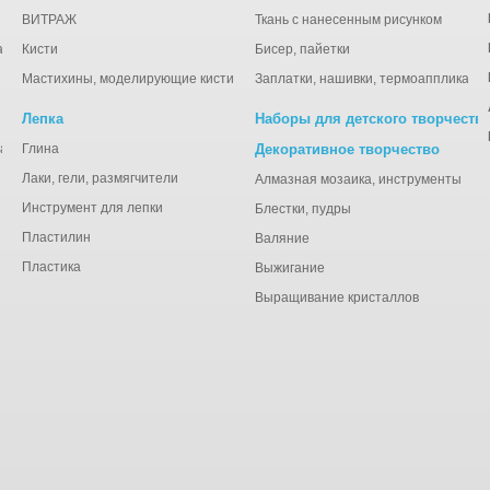
ВИТРАЖ
Ткань с нанесенным рисунком
ации
Кисти
Бисер, пайетки
Мастихины, моделирующие кисти
Заплатки, нашивки, термоаппликаци
Лепка
Наборы для детского творчеств
анная), тишью
Глина
Декоративное творчество
Лаки, гели, размягчители
Алмазная мозаика, инструменты
Инструмент для лепки
Блестки, пудры
Пластилин
Валяние
Пластика
Выжигание
Выращивание кристаллов