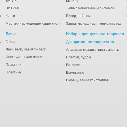
БАТИК
Мулине
ВИТРАЖ
Ткань с нанесенным рисунком
ации
Кисти
Бисер, пайетки
Мастихины, моделирующие кисти
Заплатки, нашивки, термоаппликаци
Лепка
Наборы для детского творчеств
анная), тишью
Глина
Декоративное творчество
Лаки, гели, размягчители
Алмазная мозаика, инструменты
Инструмент для лепки
Блестки, пудры
Пластилин
Валяние
Пластика
Выжигание
Выращивание кристаллов