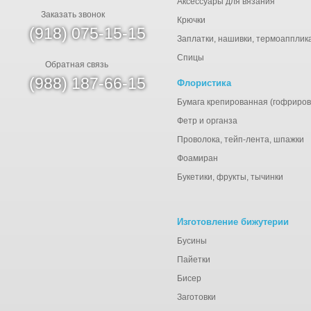
Аксессуары для вязания
Заказать звонок
Крючки
(918) 075-15-15
Заплатки, нашивки, термоапплик
Спицы
Обратная связь
(988) 187-66-15
Флористика
Бумага крепированная (гофриров
Фетр и органза
Проволока, тейп-лента, шпажки
Фоамиран
Букетики, фрукты, тычинки
Изготовление бижутерии
Бусины
Пайетки
Бисер
Заготовки