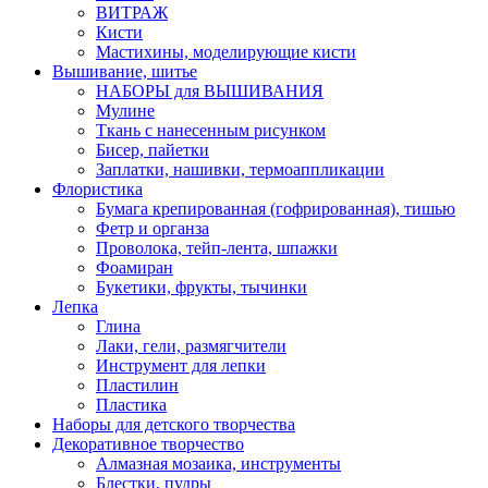
ВИТРАЖ
Кисти
Мастихины, моделирующие кисти
Вышивание, шитье
НАБОРЫ для ВЫШИВАНИЯ
Мулине
Ткань с нанесенным рисунком
Бисер, пайетки
Заплатки, нашивки, термоаппликации
Флористика
Бумага крепированная (гофрированная), тишью
Фетр и органза
Проволока, тейп-лента, шпажки
Фоамиран
Букетики, фрукты, тычинки
Лепка
Глина
Лаки, гели, размягчители
Инструмент для лепки
Пластилин
Пластика
Наборы для детского творчества
Декоративное творчество
Алмазная мозаика, инструменты
Блестки, пудры