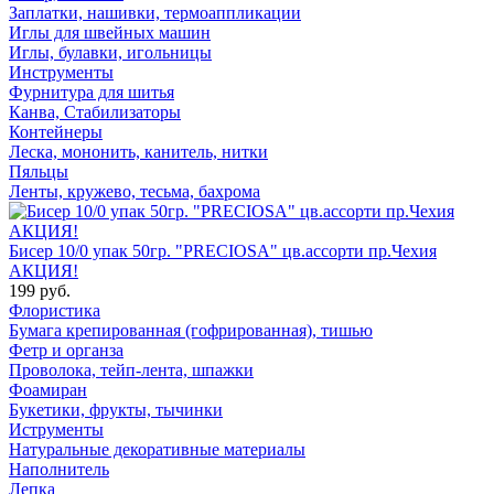
Заплатки, нашивки, термоаппликации
Иглы для швейных машин
Иглы, булавки, игольницы
Инструменты
Фурнитура для шитья
Канва, Стабилизаторы
Контейнеры
Леска, мононить, канитель, нитки
Пяльцы
Ленты, кружево, тесьма, бахрома
Бисер 10/0 упак 50гр. "PRECIOSA" цв.ассорти пр.Чехия
АКЦИЯ!
199 руб.
Флористика
Бумага крепированная (гофрированная), тишью
Фетр и органза
Проволока, тейп-лента, шпажки
Фоамиран
Букетики, фрукты, тычинки
Иструменты
Натуральные декоративные материалы
Наполнитель
Лепка