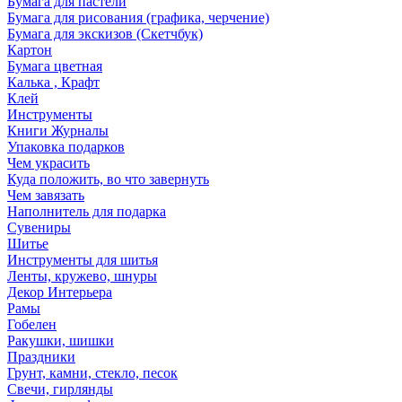
Бумага для пастели
Бумага для рисования (графика, черчение)
Бумага для экскизов (Скетчбук)
Картон
Бумага цветная
Калька , Крафт
Клей
Инструменты
Книги Журналы
Упаковка подарков
Чем украсить
Куда положить, во что завернуть
Чем завязать
Наполнитель для подарка
Сувениры
Шитье
Инструменты для шитья
Ленты, кружево, шнуры
Декор Интерьера
Рамы
Гобелен
Ракушки, шишки
Праздники
Грунт, камни, стекло, песок
Свечи, гирлянды