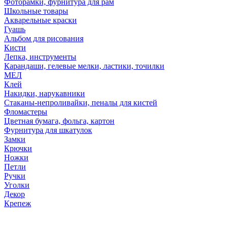
Фоторамки, фурнитура для рам
Школьные товары
Акварельные краски
Гуашь
Альбом для рисования
Кисти
Лепка, инструменты
Карандаши, гелевые мелки, ластики, точилки
МЕЛ
Клей
Накидки, нарукавники
Стаканы-непроливайки, пеналы для кистей
Фломастеры
Цветная бумага, фольга, картон
Фурнитура для шкатулок
Замки
Крючки
Ножки
Петли
Ручки
Уголки
Декор
Крепеж