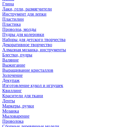
Глина
Лаки, гели, размягчители
Инструмент для лепки
Пластилин
Пластика
Проволоа, молды
Пудры для колеровки
Наборы для детского творчества
Декоративное творчество
Алмазная мозаика, инструменты
Блестки, пудры
Валяние
Выжигание
Выращивание кристаллов
Золочение
Декупаж
Изготовление кукол и игрушек
Квиллинг
Красители для ткани
Ленты
Маркеры, ручки
Мозаика
Мыловарение
Проволока
Сборные деревянные модели