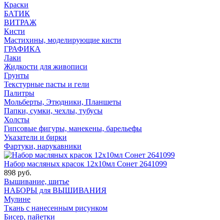
Краски
БАТИК
ВИТРАЖ
Кисти
Мастихины, моделирующие кисти
ГРАФИКА
Лаки
Жидкости для живописи
Грунты
Текстурные пасты и гели
Палитры
Мольберты, Этюдники, Планшеты
Папки, сумки, чехлы, тубусы
Холсты
Гипсовые фигуры, манекены, барельефы
Указатели и бирки
Фартуки, нарукавники
Набор масляных красок 12х10мл Сонет 2641099
898 руб.
Вышивание, шитье
НАБОРЫ для ВЫШИВАНИЯ
Мулине
Ткань с нанесенным рисунком
Бисер, пайетки