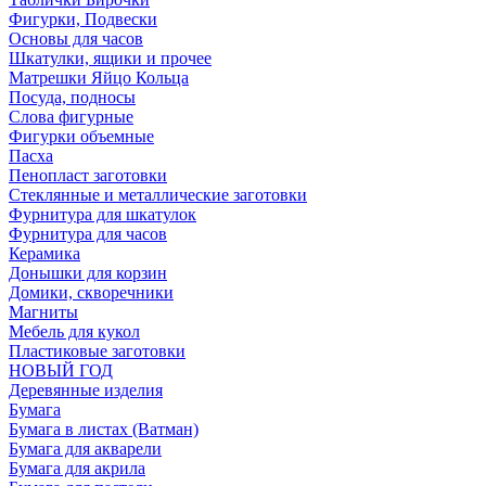
Фигурки, Подвески
Основы для часов
Шкатулки, ящики и прочее
Матрешки Яйцо Кольца
Посуда, подносы
Слова фигурные
Фигурки объемные
Пасха
Пенопласт заготовки
Стеклянные и металлические заготовки
Фурнитура для шкатулок
Фурнитура для часов
Керамика
Донышки для корзин
Домики, скворечники
Магниты
Мебель для кукол
Пластиковые заготовки
НОВЫЙ ГОД
Деревянные изделия
Бумага
Бумага в листах (Ватман)
Бумага для акварели
Бумага для акрила