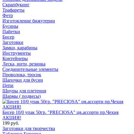
Скрапбукинг
Трафареты
Фетр
Изготовление бижутерии
Бусины
Пайетки
Бисер
Заготовки
Замки, карабины
Инструменты
Контейнеры
Леска, нити, резинка
Соединительные элементы
Проволока, тросик
Шапочки для бусин
Цепи
Шнуры для плетения
Шармы ( подвесы)
Бисер 10/0 упак 50гр. "PRECIOSA" цв.ассорти пр.Чехия
АКЦИЯ!
199 руб.
Заготовки для творчества
Таблички Бирочки