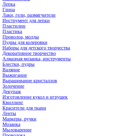
Лепка
Глина
Лаки, гели, размягчители
Инструмент для лепки
Пластилин
Пластика
Проволоа, молды
Пудры для колеровки
Наборы для детского творчества
Декоративное творчество
Алмазная мозаика, инструменты
Блестки, пудры
Валяние
Выжигание
Выращивание кристаллов
Золочение
Декупаж
Изготовление кукол и игрушек
Квиллинг
Красители для ткани
Ленты
Маркеры, ручки
Мозаика
Мыловарение
Проволока