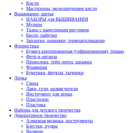
Кисти
Мастихины, моделирующие кисти
Вышивание, шитье
НАБОРЫ для ВЫШИВАНИЯ
Мулине
Ткань с нанесенным рисунком
Бисер, пайетки
Заплатки, нашивки, термоаппликации
Флористика
Бумага крепированная (гофрированная), тишью
Фетр и органза
Проволока, тейп-лента, шпажки
Фоамиран
Букетики, фрукты, тычинки
Лепка
Глина
Лаки, гели, размягчители
Инструмент для лепки
Пластилин
Пластика
Наборы для детского творчества
Декоративное творчество
Алмазная мозаика, инструменты
Блестки, пудры
Валяние