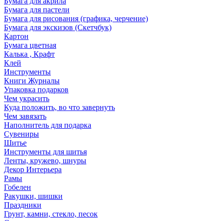
Бумага для акрила
Бумага для пастели
Бумага для рисования (графика, черчение)
Бумага для экскизов (Скетчбук)
Картон
Бумага цветная
Калька , Крафт
Клей
Инструменты
Книги Журналы
Упаковка подарков
Чем украсить
Куда положить, во что завернуть
Чем завязать
Наполнитель для подарка
Сувениры
Шитье
Инструменты для шитья
Ленты, кружево, шнуры
Декор Интерьера
Рамы
Гобелен
Ракушки, шишки
Праздники
Грунт, камни, стекло, песок