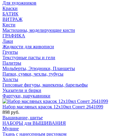
Для художников
Краски
БАТИК
ВИТРАЖ
Кисти
Мастихины, моделирующие кисти
ГРАФИКА
Лаки
Жидкости для живописи
Грунты
Текстурные пасты и гели
Палитры
Мольберты, Этюдники, Планшеты
Папки, сумки, чехлы, тубусы
Холсты
Гипсовые фигуры, манекены, барельефы
Указатели и бирки
Фартуки, нарукавники
Набор масляных красок 12х10мл Сонет 2641099
898 руб.
Вышивание, шитье
НАБОРЫ для ВЫШИВАНИЯ
Мулине
Ткань с нанесенным рисунком