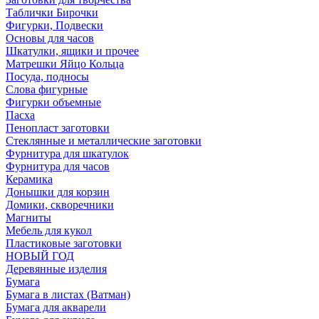
Таблички Бирочки
Фигурки, Подвески
Основы для часов
Шкатулки, ящики и прочее
Матрешки Яйцо Кольца
Посуда, подносы
Слова фигурные
Фигурки объемные
Пасха
Пенопласт заготовки
Стеклянные и металлические заготовки
Фурнитура для шкатулок
Фурнитура для часов
Керамика
Донышки для корзин
Домики, скворечники
Магниты
Мебель для кукол
Пластиковые заготовки
НОВЫЙ ГОД
Деревянные изделия
Бумага
Бумага в листах (Ватман)
Бумага для акварели