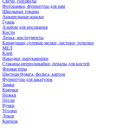
Свечи, гирлянды
Фоторамки, фурнитура для рам
Школьные товары
Акварельные краски
Гуашь
Альбом для рисования
Кисти
Лепка, инструменты
Карандаши, гелевые мелки, ластики, точилки
МЕЛ
Клей
Накидки, нарукавники
Стаканы-непроливайки, пеналы для кистей
Фломастеры
Цветная бумага, фольга, картон
Фурнитура для шкатулок
Замки
Крючки
Ножки
Петли
Ручки
Уголки
Декор
Крепеж