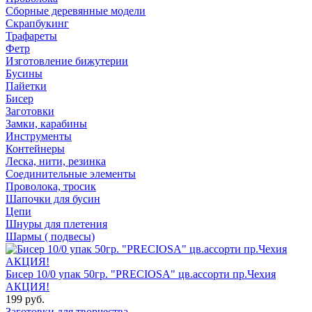
Сборные деревянные модели
Скрапбукинг
Трафареты
Фетр
Изготовление бижутерии
Бусины
Пайетки
Бисер
Заготовки
Замки, карабины
Инструменты
Контейнеры
Леска, нити, резинка
Соединительные элементы
Проволока, тросик
Шапочки для бусин
Цепи
Шнуры для плетения
Шармы ( подвесы)
Бисер 10/0 упак 50гр. "PRECIOSA" цв.ассорти пр.Чехия
АКЦИЯ!
199 руб.
Заготовки для творчества