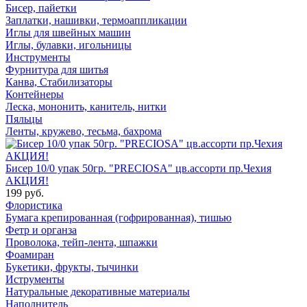
Бисер, пайетки
Заплатки, нашивки, термоаппликации
Иглы для швейных машин
Иглы, булавки, игольницы
Инструменты
Фурнитура для шитья
Канва, Стабилизаторы
Контейнеры
Леска, мононить, канитель, нитки
Пяльцы
Ленты, кружево, тесьма, бахрома
Бисер 10/0 упак 50гр. "PRECIOSA" цв.ассорти пр.Чехия
АКЦИЯ!
199 руб.
Флористика
Бумага крепированная (гофрированная), тишью
Фетр и органза
Проволока, тейп-лента, шпажки
Фоамиран
Букетики, фрукты, тычинки
Иструменты
Натуральные декоративные материалы
Наполнитель