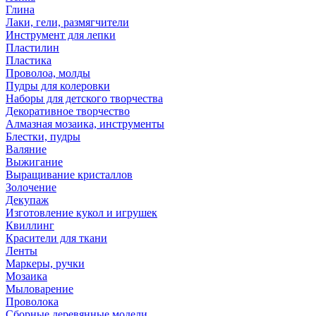
Глина
Лаки, гели, размягчители
Инструмент для лепки
Пластилин
Пластика
Проволоа, молды
Пудры для колеровки
Наборы для детского творчества
Декоративное творчество
Алмазная мозаика, инструменты
Блестки, пудры
Валяние
Выжигание
Выращивание кристаллов
Золочение
Декупаж
Изготовление кукол и игрушек
Квиллинг
Красители для ткани
Ленты
Маркеры, ручки
Мозаика
Мыловарение
Проволока
Сборные деревянные модели