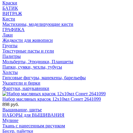
Краски
БАТИК
ВИТРАЖ
Кисти
Мастихины, моделирующие кисти
ГРАФИКА
Лаки
Жидкости для живописи
Грунты
Текстурные пасты и гели
Палитры
Мольберты, Этюдники, Планшеты
Папки, сумки, чехлы, тубусы
Холсты
Гипсовые фигуры, манекены, барельефы
Указатели и бирки
Фартуки, нарукавники
Набор масляных красок 12х10мл Сонет 2641099
898 руб.
Вышивание, шитье
НАБОРЫ для ВЫШИВАНИЯ
Мулине
Ткань с нанесенным рисунком
Бисер, пайетки