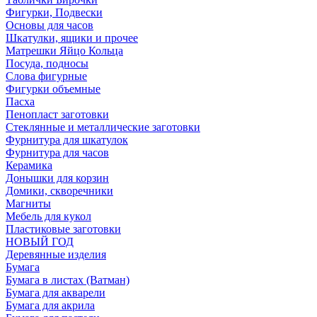
Фигурки, Подвески
Основы для часов
Шкатулки, ящики и прочее
Матрешки Яйцо Кольца
Посуда, подносы
Слова фигурные
Фигурки объемные
Пасха
Пенопласт заготовки
Стеклянные и металлические заготовки
Фурнитура для шкатулок
Фурнитура для часов
Керамика
Донышки для корзин
Домики, скворечники
Магниты
Мебель для кукол
Пластиковые заготовки
НОВЫЙ ГОД
Деревянные изделия
Бумага
Бумага в листах (Ватман)
Бумага для акварели
Бумага для акрила