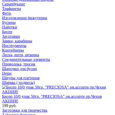
Скрапбукинг
Трафареты
Фетр
Изготовление бижутерии
Бусины
Пайетки
Бисер
Заготовки
Замки, карабины
Инструменты
Контейнеры
Леска, нити, резинка
Соединительные элементы
Проволока, тросик
Шапочки для бусин
Цепи
Шнуры для плетения
Шармы ( подвесы)
Бисер 10/0 упак 50гр. "PRECIOSA" цв.ассорти пр.Чехия
АКЦИЯ!
199 руб.
Заготовки для творчества
Таблички Бирочки