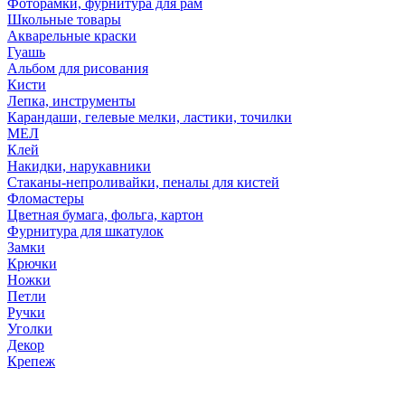
Фоторамки, фурнитура для рам
Школьные товары
Акварельные краски
Гуашь
Альбом для рисования
Кисти
Лепка, инструменты
Карандаши, гелевые мелки, ластики, точилки
МЕЛ
Клей
Накидки, нарукавники
Стаканы-непроливайки, пеналы для кистей
Фломастеры
Цветная бумага, фольга, картон
Фурнитура для шкатулок
Замки
Крючки
Ножки
Петли
Ручки
Уголки
Декор
Крепеж