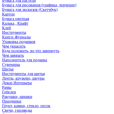
Бумага для пастели
Бумага для рисования (графика, черчение)
Бумага для экскизов (Скетчбук)
Картон
Бумага цветная
Калька , Крафт
Клей
Инструменты
Книги Журналы
Упаковка подарков
Чем украсить
Куда положить, во что завернуть
Чем завязать
Наполнитель для подарка
Сувениры
Шитье
Инструменты для шитья
Ленты, кружево, шнуры
Декор Интерьера
Рамы
Гобелен
Ракушки, шишки
Праздники
Грунт, камни, стекло, песок
Свечи, гирлянды