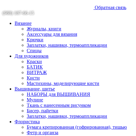
Обратная связь
(988) 187-66-15
Вязание
Журналы, книги
Аксессуары для вязания
Крючки
Заплатки, нашивки, термоаппликации
Спицы
Для художников
Краски
БАТИК
ВИТРАЖ
Кисти
Мастихины, моделирующие кисти
Вышивание, шитье
НАБОРЫ для ВЫШИВАНИЯ
Мулине
Ткань с нанесенным рисунком
Бисер, пайетки
Заплатки, нашивки, термоаппликации
Флористика
Бумага крепированная (гофрированная), тишью
Фетр и органза