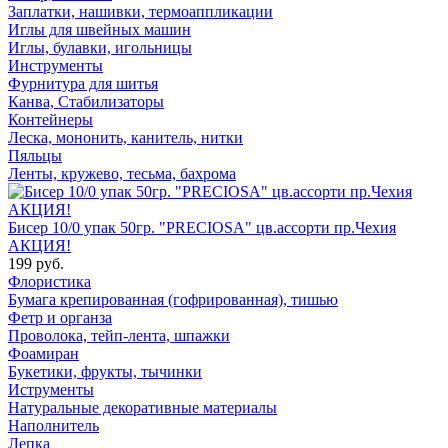
Заплатки, нашивки, термоаппликации
Иглы для швейных машин
Иглы, булавки, игольницы
Инструменты
Фурнитура для шитья
Канва, Стабилизаторы
Контейнеры
Леска, мононить, канитель, нитки
Пяльцы
Ленты, кружево, тесьма, бахрома
Бисер 10/0 упак 50гр. "PRECIOSA" цв.ассорти пр.Чехия
АКЦИЯ!
199 руб.
Флористика
Бумага крепированная (гофрированная), тишью
Фетр и органза
Проволока, тейп-лента, шпажки
Фоамиран
Букетики, фрукты, тычинки
Иструменты
Натуральные декоративные материалы
Наполнитель
Лепка