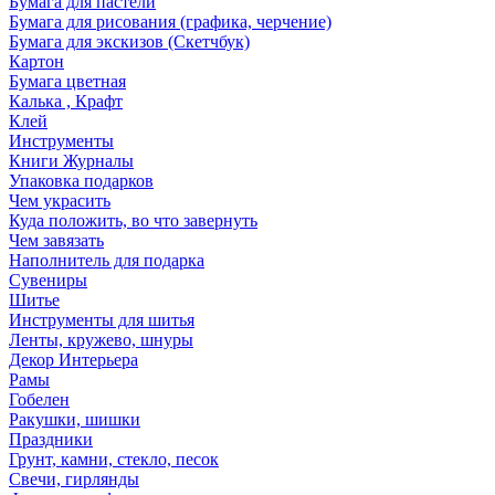
Бумага для пастели
Бумага для рисования (графика, черчение)
Бумага для экскизов (Скетчбук)
Картон
Бумага цветная
Калька , Крафт
Клей
Инструменты
Книги Журналы
Упаковка подарков
Чем украсить
Куда положить, во что завернуть
Чем завязать
Наполнитель для подарка
Сувениры
Шитье
Инструменты для шитья
Ленты, кружево, шнуры
Декор Интерьера
Рамы
Гобелен
Ракушки, шишки
Праздники
Грунт, камни, стекло, песок
Свечи, гирлянды