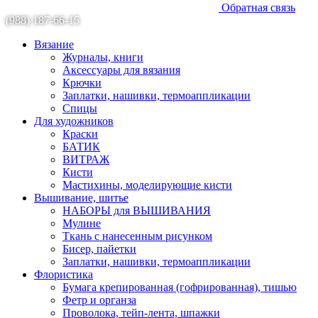
Обратная связь
(988) 187-66-15
Вязание
Журналы, книги
Аксессуары для вязания
Крючки
Заплатки, нашивки, термоаппликации
Спицы
Для художников
Краски
БАТИК
ВИТРАЖ
Кисти
Мастихины, моделирующие кисти
Вышивание, шитье
НАБОРЫ для ВЫШИВАНИЯ
Мулине
Ткань с нанесенным рисунком
Бисер, пайетки
Заплатки, нашивки, термоаппликации
Флористика
Бумага крепированная (гофрированная), тишью
Фетр и органза
Проволока, тейп-лента, шпажки