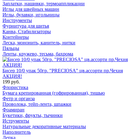
Заплатки, нашивки, термоаппликации
Иглы для швейных машин
Иглы, булавки, игольницы
Инструменты
Фурнитура для шитья
Канва, Стабилизаторы
Контейнеры
Леска, мононить, канитель, нитки
Пяльцы
Ленты, кружево, тесьма, бахрома
Бисер 10/0 упак 50гр. "PRECIOSA" цв.ассорти пр.Чехия
АКЦИЯ!
199 руб.
Флористика
Бумага крепированная (гофрированная), тишью
Фетр и органза
Проволока, тейп-лента, шпажки
Фоамиран
Букетики, фрукты, тычинки
Иструменты
Натуральные декоративные материалы
Наполнитель
Лепка