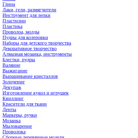
Глина
Лаки, гели, размягчители
Инструмент для лепки
Пластилин
Пластика
Проволоа, молды
Пудры для колеровки
Наборы для детского творчества
Декоративное творчество
Алмазная мозаика, инструменты
Блестки, пудры
Валяние
Выжигание
Выращивание кристаллов
Золочение
Декупаж
Изготовление кукол и игрушек
Квиллинг
Красители для ткани
Ленты
Маркеры, ручки
Мозаика
Мыловарение
Проволока
Сборные деревянные модели