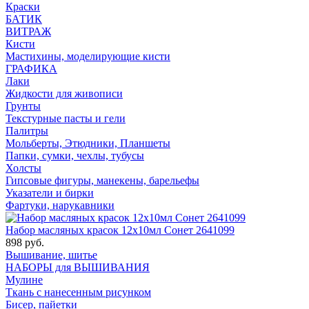
Краски
БАТИК
ВИТРАЖ
Кисти
Мастихины, моделирующие кисти
ГРАФИКА
Лаки
Жидкости для живописи
Грунты
Текстурные пасты и гели
Палитры
Мольберты, Этюдники, Планшеты
Папки, сумки, чехлы, тубусы
Холсты
Гипсовые фигуры, манекены, барельефы
Указатели и бирки
Фартуки, нарукавники
Набор масляных красок 12х10мл Сонет 2641099
898 руб.
Вышивание, шитье
НАБОРЫ для ВЫШИВАНИЯ
Мулине
Ткань с нанесенным рисунком
Бисер, пайетки