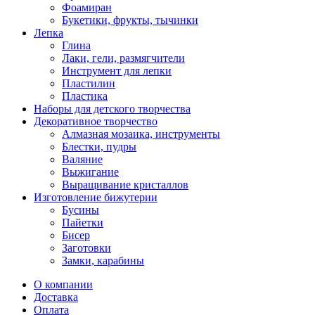
Фоамиран
Букетики, фрукты, тычинки
Лепка
Глина
Лаки, гели, размягчители
Инструмент для лепки
Пластилин
Пластика
Наборы для детского творчества
Декоративное творчество
Алмазная мозаика, инструменты
Блестки, пудры
Валяние
Выжигание
Выращивание кристаллов
Изготовление бижутерии
Бусины
Пайетки
Бисер
Заготовки
Замки, карабины
О компании
Доставка
Оплата