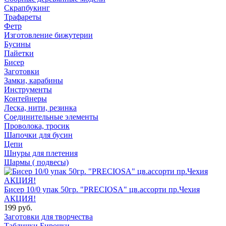
Скрапбукинг
Трафареты
Фетр
Изготовление бижутерии
Бусины
Пайетки
Бисер
Заготовки
Замки, карабины
Инструменты
Контейнеры
Леска, нити, резинка
Соединительные элементы
Проволока, тросик
Шапочки для бусин
Цепи
Шнуры для плетения
Шармы ( подвесы)
Бисер 10/0 упак 50гр. "PRECIOSA" цв.ассорти пр.Чехия
АКЦИЯ!
199 руб.
Заготовки для творчества
Таблички Бирочки