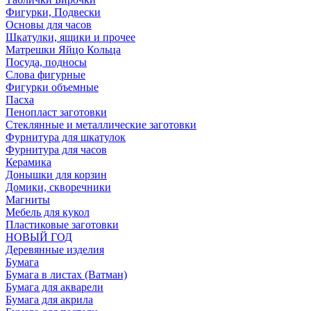
Фигурки, Подвески
Основы для часов
Шкатулки, ящики и прочее
Матрешки Яйцо Кольца
Посуда, подносы
Слова фигурные
Фигурки объемные
Пасха
Пенопласт заготовки
Стеклянные и металлические заготовки
Фурнитура для шкатулок
Фурнитура для часов
Керамика
Донышки для корзин
Домики, скворечники
Магниты
Мебель для кукол
Пластиковые заготовки
НОВЫЙ ГОД
Деревянные изделия
Бумага
Бумага в листах (Ватман)
Бумага для акварели
Бумага для акрила