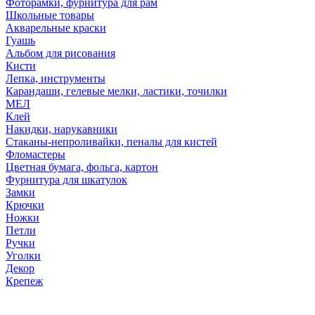
Фоторамки, фурнитура для рам
Школьные товары
Акварельные краски
Гуашь
Альбом для рисования
Кисти
Лепка, инструменты
Карандаши, гелевые мелки, ластики, точилки
МЕЛ
Клей
Накидки, нарукавники
Стаканы-непроливайки, пеналы для кистей
Фломастеры
Цветная бумага, фольга, картон
Фурнитура для шкатулок
Замки
Крючки
Ножки
Петли
Ручки
Уголки
Декор
Крепеж